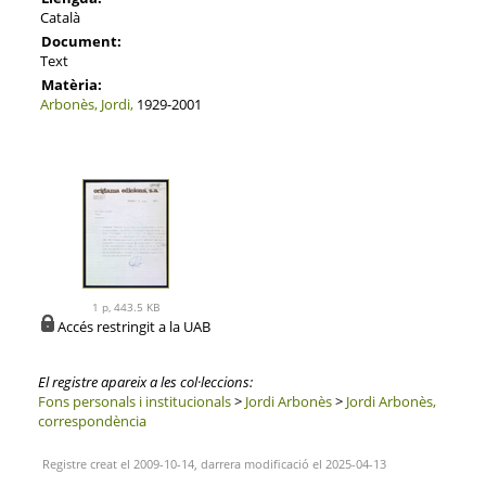
Català
Document:
Text
Matèria:
Arbonès, Jordi,
1929-2001
1 p, 443.5 KB
Accés restringit a la UAB
El registre apareix a les col·leccions:
Fons personals i institucionals
>
Jordi Arbonès
>
Jordi Arbonès,
correspondència
Registre creat el 2009-10-14, darrera modificació el 2025-04-13