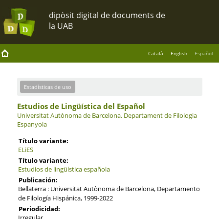
Català
English
Español
Estadísticas de uso
Estudios de Lingüística del Español
Universitat Autònoma de Barcelona.
Departament de Filologia
Espanyola
Título variante:
ELiES
Título variante:
Estudios de lingüística española
Publicación:
Bellaterra : Universitat Autònoma de Barcelona, Departamento
de Filología Hispánica, 1999-2022
Periodicidad:
Irregular