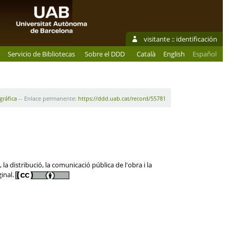
visitante ::
identificación
Servicio de Bibliotecas
Sobre el DDD
Català
English
Español
gráfica
-- Enlace permanente:
https://ddd.uab.cat/record/55781
 distribució, la comunicació pública de l'obra i la
ginal.