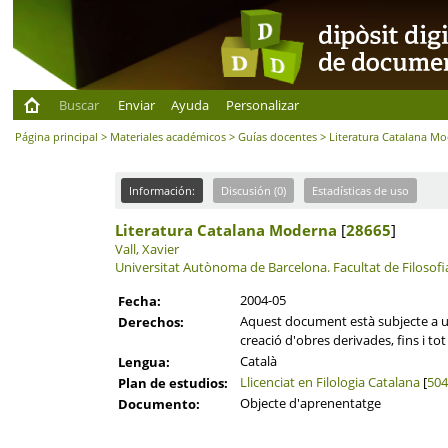
Buscar
Enviar
Ayuda
Personalizar
Página principal
>
Materiales académicos
>
Guías docentes
> Literatura Catalana M
Información:
Discusión (0)
Estadísticas de uso
Literatura Catalana Moderna
[
28665
]
Vall, Xavier
Universitat Autònoma de Barcelona.
Facultat de Filosofia
2004-05
Fecha:
Aquest document està subjecte a una
Derechos:
creació d'obres derivades, fins i to
Català
Lengua:
Llicenciat en Filologia Catalana
[
504
Plan de estudios:
Objecte d'aprenentatge
Documento: