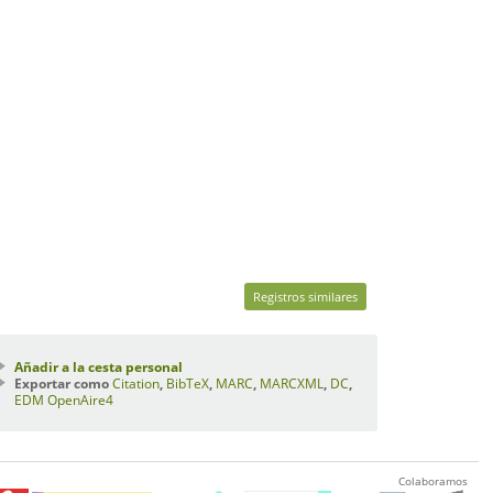
Registros similares
Añadir a la cesta personal
Exportar como
Citation
,
BibTeX
,
MARC
,
MARCXML
,
DC
,
EDM
OpenAire4
Colaboramos