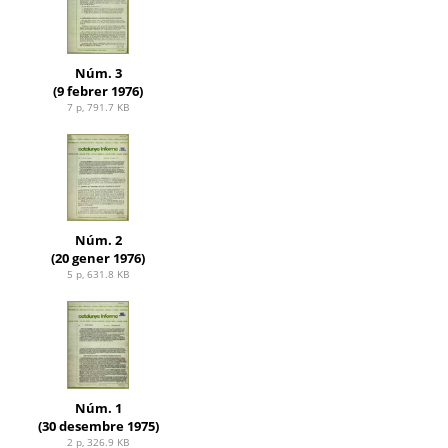
Núm. 3
(9 febrer 1976)
7 p, 791.7 KB
Núm. 2
(20 gener 1976)
5 p, 631.8 KB
Núm. 1
(30 desembre 1975)
2 p, 326.9 KB