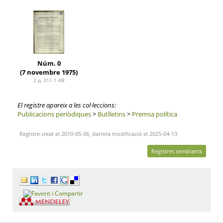
Núm. 0
(7 novembre 1975)
2 p, 311.1 KB
El registre apareix a les col·leccions:
Publicacions periòdiques
>
Butlletins
>
Premsa política
Registre creat el 2010-05-06, darrera modificació el 2025-04-13
Registres semblants