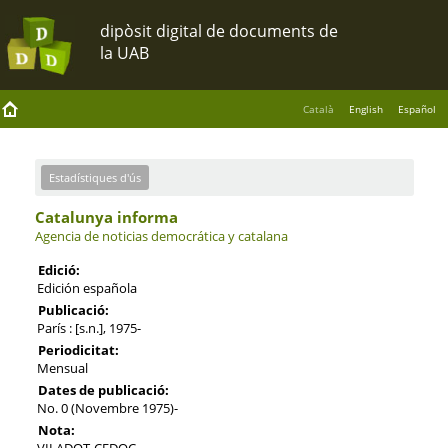
Català
English
Español
Estadístiques d'ús
Catalunya informa
Agencia de noticias democrática y catalana
Edició:
Edición española
Publicació:
París : [s.n.], 1975-
Periodicitat:
Mensual
Dates de publicació:
No. 0 (Novembre 1975)-
Nota:
VILADOT-CEDOC