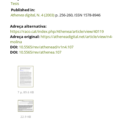
Tesis
Published in:
Athenea digital
,
N. 4 (2003)
p. 256-260, ISSN 1578-8946
Adreça alternativa:
https://raco.cat/index.php/Athenea/article/view/40119
Adreça original:
https://atheneadigital.net/article/view/n4-
molina
DOI:
10.5565/rev/athenead/v1n4.107
DOI:
10.5565/rev/athenea.107
7 p, 89.6 KB
22.9 KB