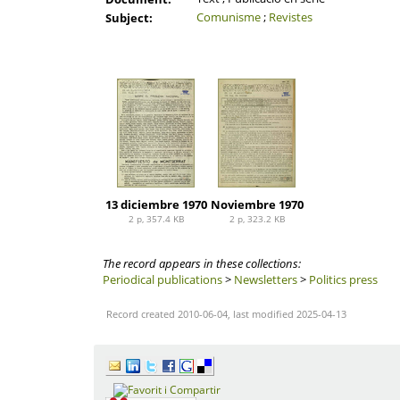
Comunisme
;
Revistes
Subject:
13 diciembre 1970
Noviembre 1970
2 p, 357.4 KB
2 p, 323.2 KB
The record appears in these collections:
Periodical publications
>
Newsletters
>
Politics press
Record created 2010-06-04, last modified 2025-04-13