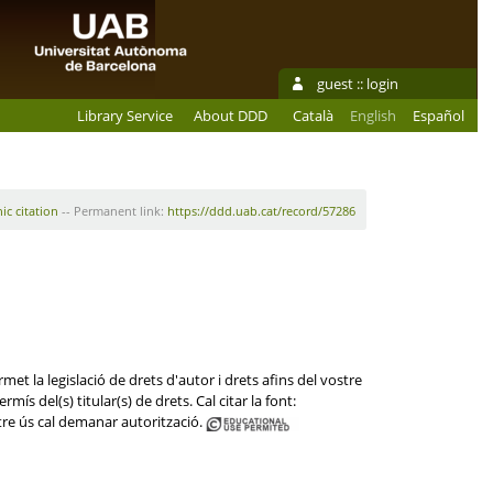
guest ::
login
Library Service
About DDD
Català
English
Español
ic citation
-- Permanent link:
https://ddd.uab.cat/record/57286
et la legislació de drets d'autor i drets afins del vostre
ís del(s) titular(s) de drets. Cal citar la font:
re ús cal demanar autorització.