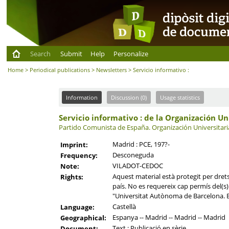
Search
Submit
Help
Personalize
Home
>
Periodical publications
>
Newsletters
> Servicio informativo :
Information
Discussion (0)
Usage statistics
Servicio informativo : de la Organización U
Partido Comunista de España.
Organización Universitari
Madrid : PCE, 197?-
Imprint:
Desconeguda
Frequency:
VILADOT-CEDOC
Note:
Aquest material està protegit per drets 
Rights:
país. No es requereix cap permís del(s) t
"Universitat Autònoma de Barcelona. B
Castellà
Language:
Espanya -- Madrid -- Madrid -- Madrid
Geographical:
Text ; Publicació en sèrie
Document: