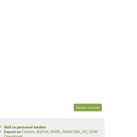
Similar records
Add to personal basket
Export as
Citation
,
BibTeX
,
MARC
,
MARCXML
,
DC
,
EDM
OpenAire4