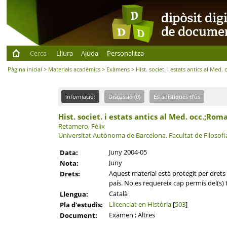
Cerca
Lliura
Ajuda
Personalitza
Pàgina inicial
>
Materials acadèmics
>
Exàmens
> Hist. societ. i estats antics al Med.
Informació:
Discussió (0)
Estadístiques d'ús
Hist. societ. i estats antics al Med. occ.;Rom
Retamero, Fèlix
Universitat Autònoma de Barcelona.
Facultat de Filosofia
Juny 2004-05
Data:
Juny
Nota:
Aquest material està protegit per drets d
Drets:
país. No es requereix cap permís del(s) t
Català
Llengua:
Llicenciat en Història
[
503
]
Pla d'estudis:
Examen ; Altres
Document: