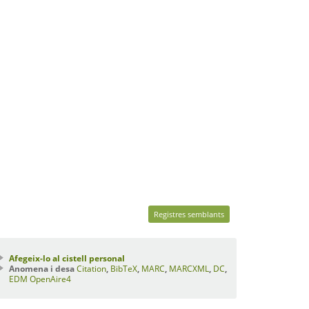
Registres semblants
Afegeix-lo al cistell personal
Anomena i desa
Citation
,
BibTeX
,
MARC
,
MARCXML
,
DC
,
EDM
OpenAire4