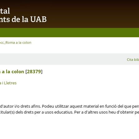
 occ.;Roma a la colon
Cita bib
a a la colon
[
28379
]
 i Lletres
'autor i/o drets afins. Podeu utilitzar aquest material en funció del que perm
itular(s) dels drets per a usos educatius. Per a d'altres usos heu d'obtenir per