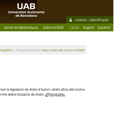
visitant ::
identificació
Servei de Biblioteques
Sobre el DDD
Català
English
Español
liogràfica
-- Enllaç permanent:
https://ddd.uab.cat/record/5849
et la legislació de drets d'autor i drets afins del vostre
mís del(s) titular(s) de drets.