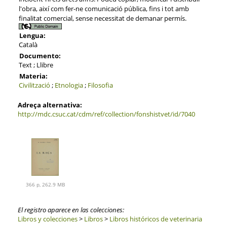
l'obra, així com fer-ne comunicació pública, fins i tot amb
finalitat comercial, sense necessitat de demanar permís.
Lengua:
Català
Documento:
Text ; Llibre
Materia:
Civilització
;
Etnologia
;
Filosofia
Adreça alternativa:
http://mdc.csuc.cat/cdm/ref/collection/fonshistvet/id/7040
366 p, 262.9 MB
El registro aparece en las colecciones:
Libros y colecciones
>
Libros
>
Libros históricos de veterinaria