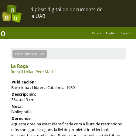
Català
English
Español
Estadísticas de uso
La Raça
Rossell i Vilar, Pere Màrtir.
Publicación:
Barcelona : Llibreria Catalonia, 1930
Descripción:
364 p.; 19 cm.
Nota:
Bibliografia.
Derechos:
Aquesta obra ha estat identificada com a lliure de restriccions
d'ús conegudes segons la llei de propietat intel·lectual,
incloent-hi els drets afins. Podeu copiar, modificar i distribuir