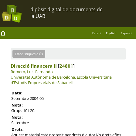
Català
English
Español
Estadístiques d'ús
Direcció financera II
[
24801
]
Romero, Luis Fernando
Universitat Autònoma de Barcelona.
Escola Universitària
d'Estudis Empresarials de Sabadell
Data:
Setembre 2004-05
Nota:
Grups 10 i 20.
Nota:
Setembre
Drets:
Aquest material està protegit per drets d'autor i/o drets afins.