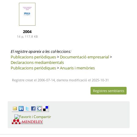
2004
14 p, 117.8 KB
El registre apareix a les col·leccions:
Publicacions periòdiques
>
Documentació empresarial
>
Declaracions mediambientals
Publicacions periòdiques
>
Anuaris i memòries
Registre creat el 2006-07-14, darrera modificació el 2025-10-31
Registres semblants