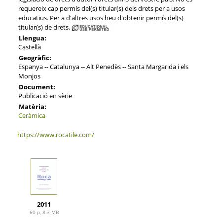
requereix cap permís del(s) titular(s) dels drets per a usos
educatius. Per a d'altres usos heu d'obtenir permís del(s)
titular(s) de drets.
Llengua:
Castellà
Geogràfic:
Espanya -- Catalunya -- Alt Penedès -- Santa Margarida i els
Monjos
Document:
Publicació en sèrie
Matèria:
Ceràmica
https://www.rocatile.com/
2011
60 p, 8.3 MB