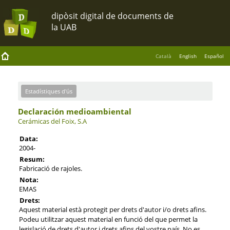
Català
English
Español
Estadístiques d'ús
Declaración medioambiental
Cerámicas del Foix, S.A
Data:
2004-
Resum:
Fabricació de rajoles.
Nota:
EMAS
Drets:
Aquest material està protegit per drets d'autor i/o drets afins.
Podeu utilitzar aquest material en funció del que permet la
legislació de drets d'autor i drets afins del vostre país. No es