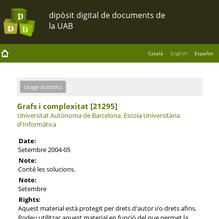
Català
English
Español
Usage statistics
Grafs i complexitat
[
21295
]
Universitat Autònoma de Barcelona.
Escola Universitària
d'Informàtica
Date:
Setembre 2004-05
Note:
Conté les solucions.
Note:
Setembre
Rights:
Aquest material està protegit per drets d'autor i/o drets afins.
Podeu utilitzar aquest material en funció del que permet la