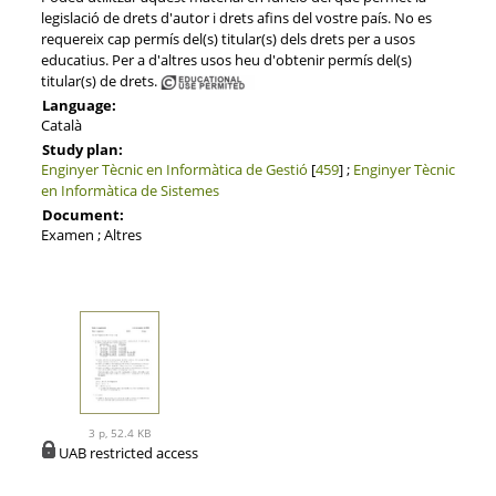
legislació de drets d'autor i drets afins del vostre país. No es
requereix cap permís del(s) titular(s) dels drets per a usos
educatius. Per a d'altres usos heu d'obtenir permís del(s)
titular(s) de drets.
Language:
Català
Study plan:
Enginyer Tècnic en Informàtica de Gestió
[
459
] ;
Enginyer Tècnic
en Informàtica de Sistemes
Document:
Examen ; Altres
3 p, 52.4 KB
UAB restricted access