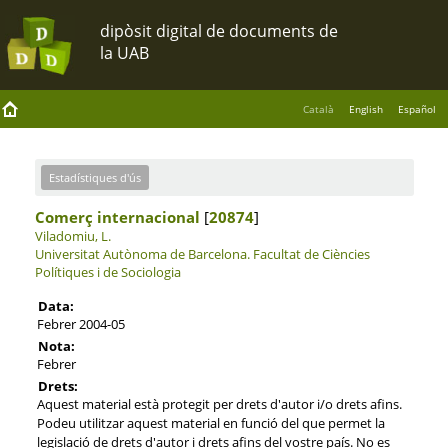
Català
English
Español
Estadístiques d'ús
Comerç internacional
[
20874
]
Viladomiu, L.
Universitat Autònoma de Barcelona.
Facultat de Ciències
Polítiques i de Sociologia
Data:
Febrer 2004-05
Nota:
Febrer
Drets:
Aquest material està protegit per drets d'autor i/o drets afins.
Podeu utilitzar aquest material en funció del que permet la
legislació de drets d'autor i drets afins del vostre país. No es