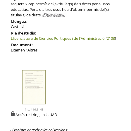
requereix cap permís del(s) titular(s) dels drets per a usos
educatius. Per a d'altres usos heu d'obtenir permís del(s)
titular(s) de drets.
Llengua:
Castellà
Pla d'estudis:
Llicenciatura de Ciències Polítiques i de l'Administració
[
2103
]
Document:
Examen ; Altres
1 p, 416.3 KB
Accés restringit a la UAB
El registre apareix a les col·leccions: