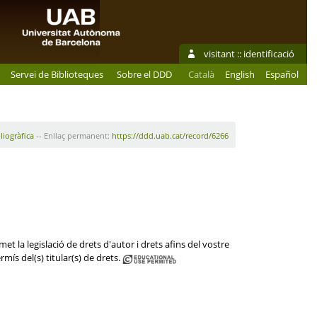
visitant ::
identificació
Servei de Biblioteques
Sobre el DDD
Català
English
Español
liogràfica
-- Enllaç permanent:
https://ddd.uab.cat/record/6266
et la legislació de drets d'autor i drets afins del vostre
mís del(s) titular(s) de drets.