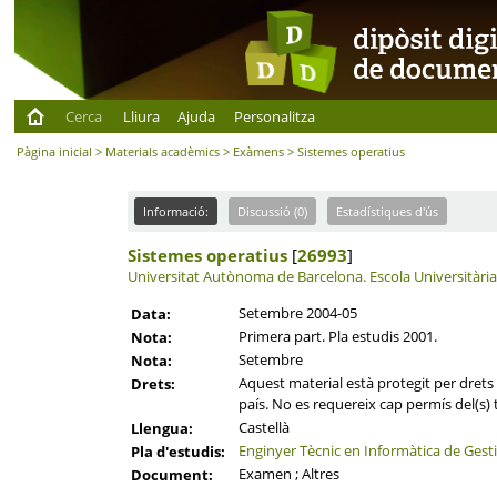
Cerca
Lliura
Ajuda
Personalitza
Pàgina inicial
>
Materials acadèmics
>
Exàmens
> Sistemes operatius
Informació:
Discussió (0)
Estadístiques d'ús
Sistemes operatius
[
26993
]
Universitat Autònoma de Barcelona.
Escola Universitàri
Setembre 2004-05
Data:
Primera part. Pla estudis 2001.
Nota:
Setembre
Nota:
Aquest material està protegit per drets d
Drets:
país. No es requereix cap permís del(s) t
Castellà
Llengua:
Enginyer Tècnic en Informàtica de Gest
Pla d'estudis:
Examen ; Altres
Document: