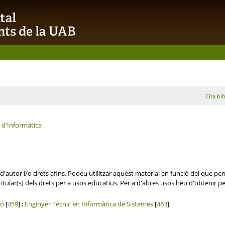
Cita bib
a d'Informàtica
'autor i/o drets afins. Podeu utilitzar aquest material en funció del que perm
itular(s) dels drets per a usos educatius. Per a d'altres usos heu d'obtenir per
ió
[
459
] ;
Enginyer Tècnic en Informàtica de Sistemes
[
463
]