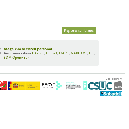
Registres semblants
Afegeix-lo al cistell personal
Anomena i desa
Citation
,
BibTeX
,
MARC
,
MARCXML
,
DC
,
EDM
OpenAire4
Col·laborem