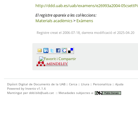
http://ddd.uab.es/uab/examens/e26993a2004-05csettPi
El registre apareix a les col·leccions:
Materials acadèmics
>
Exàmens
Registre creat el 2006-07-18, darrera modificació el 2025-04-20
Dipòsit Digital de Documents de la UAB ::
Cerca
::
Lliura
::
Personalitza
::
Ajuda
Powered by
Invenio
v1.1.6
Mantingut per
ddd.bib@uab.cat
::
Metadades subjectes a: