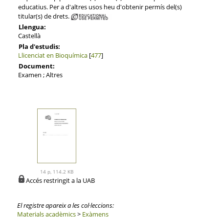
educatius. Per a d'altres usos heu d'obtenir permís del(s)
titular(s) de drets.
Llengua:
Castellà
Pla d'estudis:
Llicenciat en Bioquímica
[
477
]
Document:
Examen ; Altres
14 p, 114.2 KB
Accés restringit a la UAB
El registre apareix a les col·leccions:
Materials acadèmics
>
Exàmens