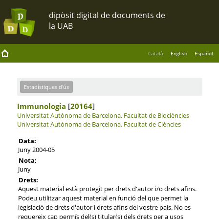
Català
English
Español
Estadístiques d'ús
Immunologia
[
20164
]
Universitat Autònoma de Barcelona.
Facultat de Biociències
Universitat Autònoma de Barcelona.
Facultat de Ciències
Data:
Juny 2004-05
Nota:
Juny
Drets:
Aquest material està protegit per drets d'autor i/o drets afins.
Podeu utilitzar aquest material en funció del que permet la
legislació de drets d'autor i drets afins del vostre país. No es
requereix cap permís del(s) titular(s) dels drets per a usos