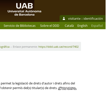
visitante ::
identificación
Servicio de Bibliotecas
Sobre el DDD
Català
English
Español
iográfica
-- Enlace permanente:
https://ddd.uab.cat/record/7402
permet la legislació de drets d'autor i drets afins del
'obtenir permís del(s) titular(s) de drets.