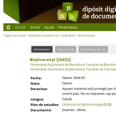
Buscar
Enviar
Ayuda
Personalizar
Página principal
>
Materiales académicos
>
Exámenes
> Biodiversitat
Información:
Discusión (0)
Estadísticas de uso
Biodiversitat
[
25432
]
Universitat Autònoma de Barcelona.
Facultat de Biocièn
Universitat Autònoma de Barcelona.
Facultat de Cièncie
Febrer 2004-05
Fecha:
Febrer
Nota:
Aquest material està protegit per dr
Derechos:
vostre país. No es requereix cap per
Català
Lengua:
Llicenciat en Biotecnologia
[
529
]
Plan de estudios:
Examen ; Altres
Documento: