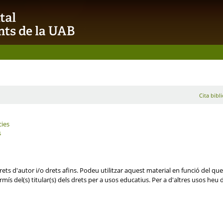
Cita bibl
cies
s
ets d'autor i/o drets afins. Podeu utilitzar aquest material en funció del que 
mís del(s) titular(s) dels drets per a usos educatius. Per a d'altres usos heu d