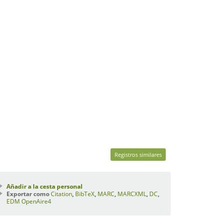
Registros similares
Añadir a la cesta personal
Exportar como
Citation
,
BibTeX
,
MARC
,
MARCXML
,
DC
,
EDM
OpenAire4