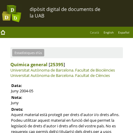
Català
English
Español
Estadístiques d'ús
Química general
[
25395
]
Universitat Autònoma de Barcelona.
Facultat de Biociències
Universitat Autònoma de Barcelona.
Facultat de Ciències
Data:
Juny 2004-05
Nota:
Juny
Drets:
Aquest material està protegit per drets d'autor i/o drets afins.
Podeu utilitzar aquest material en funció del que permet la
legislació de drets d'autor i drets afins del vostre país. No es
requereix cap permís del(s) titular(s) dels drets per a usos