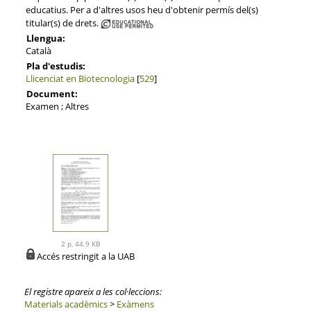
educatius. Per a d'altres usos heu d'obtenir permís del(s)
titular(s) de drets.
Llengua:
Català
Pla d'estudis:
Llicenciat en Biotecnologia
[
529
]
Document:
Examen ; Altres
2 p, 44.9 KB
Accés restringit a la UAB
El registre apareix a les col·leccions:
Materials acadèmics
>
Exàmens