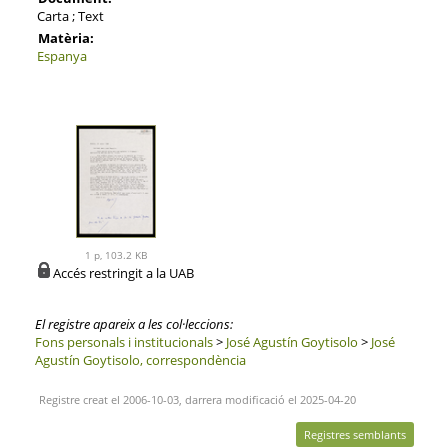
Carta ; Text
Matèria:
Espanya
1 p, 103.2 KB
Accés restringit a la UAB
El registre apareix a les col·leccions:
Fons personals i institucionals
>
José Agustín Goytisolo
>
José
Agustín Goytisolo, correspondència
Registre creat el 2006-10-03, darrera modificació el 2025-04-20
Registres semblants