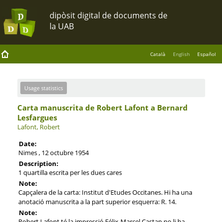
Català
English
Español
Usage statistics
Carta manuscrita de Robert Lafont a Bernard
Lesfargues
Lafont, Robert
Date:
Nimes , 12 octubre 1954
Description:
1 quartilla escrita per les dues cares
Note:
Capçalera de la carta: Institut d'Etudes Occitanes. Hi ha una
anotació manuscrita a la part superior esquerra: R. 14.
Note:
Robert Lafont té la impressió Félix-Marcel Castan no li ha