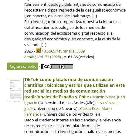
l'alineament ideològic dels mitjans de comunicació de
l'ecosistema digital respecte de la desigualtat econòmica
i, en concret, de la crisi de l'habitatge. [...]
Esta investigación, comparativa, muestra la influencia
del alineamiento ideológico de los medios de
comunicación del ecosistema digital respecto a la
desigualdad económica y, en concreto, a la crisis de la
vivienda. [...]
2025 -
10.5565/rev/analisi.3809
Anàlisi
,
Vol. 73 (2025)
, p. 61-86 (Articles)
-
Registre complet
TikTok como plataforma de comunicación
científica : técnicas y estilos que utilizan en esta
red social los medios de comunicación
tradicionales de España y Chile
/
Martin-Neira, Juan
Ignacio
(Universidad de los Andes (Xile)) ;
Irarrázaval,
24 p, 1.6 MB
José
(Universidad de Navarra) ;
Cerda-Díez, María
Fernanda
(Universidad de los Andes (Xile))
Dado el creciente interés en las ciencias y la relevancia
de las redes sociales como plataformas de
comunicación, esta investigación analiza si los medios