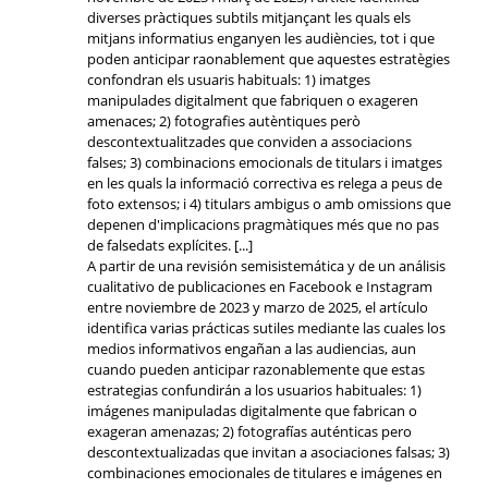
diverses pràctiques subtils mitjançant les quals els
mitjans informatius enganyen les audiències, tot i que
poden anticipar raonablement que aquestes estratègies
confondran els usuaris habituals: 1) imatges
manipulades digitalment que fabriquen o exageren
amenaces; 2) fotografies autèntiques però
descontextualitzades que conviden a associacions
falses; 3) combinacions emocionals de titulars i imatges
en les quals la informació correctiva es relega a peus de
foto extensos; i 4) titulars ambigus o amb omissions que
depenen d'implicacions pragmàtiques més que no pas
de falsedats explícites. [...]
A partir de una revisión semisistemática y de un análisis
cualitativo de publicaciones en Facebook e Instagram
entre noviembre de 2023 y marzo de 2025, el artículo
identifica varias prácticas sutiles mediante las cuales los
medios informativos engañan a las audiencias, aun
cuando pueden anticipar razonablemente que estas
estrategias confundirán a los usuarios habituales: 1)
imágenes manipuladas digitalmente que fabrican o
exageran amenazas; 2) fotografías auténticas pero
descontextualizadas que invitan a asociaciones falsas; 3)
combinaciones emocionales de titulares e imágenes en