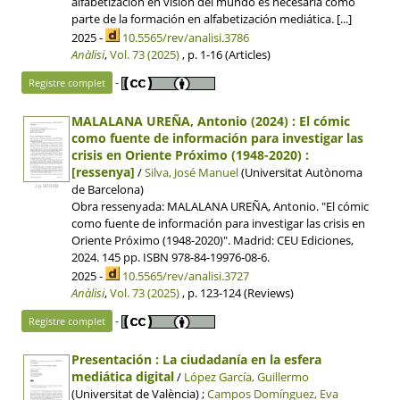
alfabetización en visión del mundo es necesaria como
parte de la formación en alfabetización mediática. [...]
2025 -
10.5565/rev/analisi.3786
Anàlisi
,
Vol. 73 (2025)
, p. 1-16 (Articles)
-
Registre complet
MALALANA UREÑA, Antonio (2024) : El cómic
como fuente de información para investigar las
crisis en Oriente Próximo (1948-2020) :
[ressenya]
/
Silva, José Manuel
(Universitat Autònoma
de Barcelona)
2 p, 90.9 KB
Obra ressenyada: MALALANA UREÑA, Antonio. "El cómic
como fuente de información para investigar las crisis en
Oriente Próximo (1948-2020)". Madrid: CEU Ediciones,
2024. 145 pp. ISBN 978-84-19976-08-6.
2025 -
10.5565/rev/analisi.3727
Anàlisi
,
Vol. 73 (2025)
, p. 123-124 (Reviews)
-
Registre complet
Presentación : La ciudadanía en la esfera
mediática digital
/
López García, Guillermo
(Universitat de València) ;
Campos Domínguez, Eva