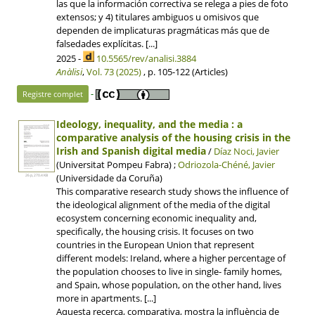
las que la información correctiva se relega a pies de foto
extensos; y 4) titulares ambiguos u omisivos que
dependen de implicaturas pragmáticas más que de
falsedades explícitas. [...]
2025 -
10.5565/rev/analisi.3884
Anàlisi
,
Vol. 73 (2025)
, p. 105-122 (Articles)
-
Registre complet
Ideology, inequality, and the media : a
comparative analysis of the housing crisis in the
Irish and Spanish digital media
/
Díaz Noci, Javier
(Universitat Pompeu Fabra) ;
Odriozola-Chéné, Javier
(Universidade da Coruña)
26 p, 270.4 KB
This comparative research study shows the influence of
the ideological alignment of the media of the digital
ecosystem concerning economic inequality and,
specifically, the housing crisis. It focuses on two
countries in the European Union that represent
different models: Ireland, where a higher percentage of
the population chooses to live in single- family homes,
and Spain, whose population, on the other hand, lives
more in apartments. [...]
Aquesta recerca, comparativa, mostra la influència de