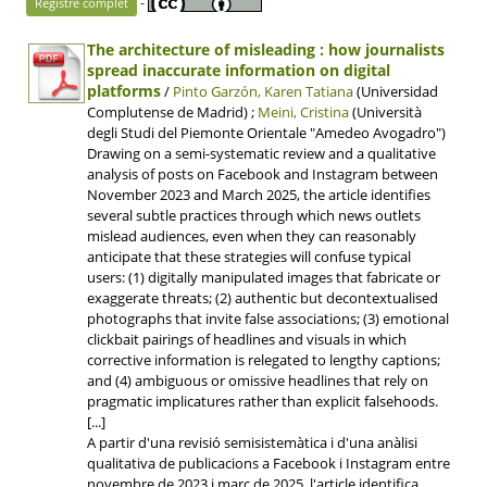
-
Registre complet
The architecture of misleading : how journalists
spread inaccurate information on digital
platforms
/
Pinto Garzón, Karen Tatiana
(Universidad
Complutense de Madrid) ;
Meini, Cristina
(Università
degli Studi del Piemonte Orientale "Amedeo Avogadro")
Drawing on a semi-systematic review and a qualitative
analysis of posts on Facebook and Instagram between
November 2023 and March 2025, the article identifies
several subtle practices through which news outlets
mislead audiences, even when they can reasonably
anticipate that these strategies will confuse typical
users: (1) digitally manipulated images that fabricate or
exaggerate threats; (2) authentic but decontextualised
photographs that invite false associations; (3) emotional
clickbait pairings of headlines and visuals in which
corrective information is relegated to lengthy captions;
and (4) ambiguous or omissive headlines that rely on
pragmatic implicatures rather than explicit falsehoods.
[...]
A partir d'una revisió semisistemàtica i d'una anàlisi
qualitativa de publicacions a Facebook i Instagram entre
novembre de 2023 i març de 2025, l'article identifica