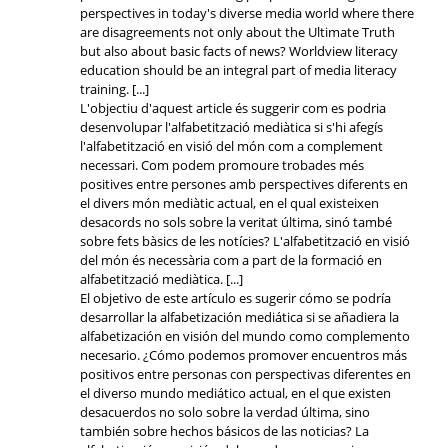
perspectives in today's diverse media world where there
are disagreements not only about the Ultimate Truth
but also about basic facts of news? Worldview literacy
education should be an integral part of media literacy
training. [...]
L'objectiu d'aquest article és suggerir com es podria
desenvolupar l'alfabetització mediàtica si s'hi afegís
l'alfabetització en visió del món com a complement
necessari. Com podem promoure trobades més
positives entre persones amb perspectives diferents en
el divers món mediàtic actual, en el qual existeixen
desacords no sols sobre la veritat última, sinó també
sobre fets bàsics de les notícies? L'alfabetització en visió
del món és necessària com a part de la formació en
alfabetització mediàtica. [...]
El objetivo de este artículo es sugerir cómo se podría
desarrollar la alfabetización mediática si se añadiera la
alfabetización en visión del mundo como complemento
necesario. ¿Cómo podemos promover encuentros más
positivos entre personas con perspectivas diferentes en
el diverso mundo mediático actual, en el que existen
desacuerdos no solo sobre la verdad última, sino
también sobre hechos básicos de las noticias? La