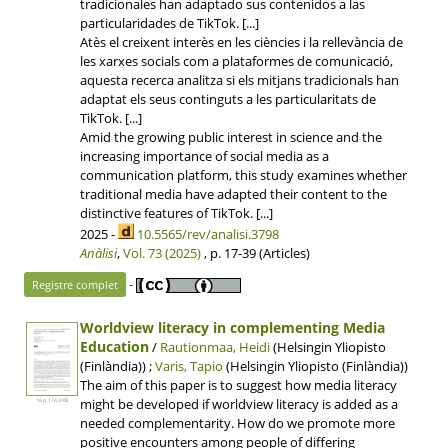
tradicionales han adaptado sus contenidos a las
particularidades de TikTok. [...]
Atès el creixent interès en les ciències i la rellevància de
les xarxes socials com a plataformes de comunicació,
aquesta recerca analitza si els mitjans tradicionals han
adaptat els seus continguts a les particularitats de
TikTok. [...]
Amid the growing public interest in science and the
increasing importance of social media as a
communication platform, this study examines whether
traditional media have adapted their content to the
distinctive features of TikTok. [...]
2025 -
10.5565/rev/analisi.3798
Anàlisi
,
Vol. 73 (2025)
, p. 17-39 (Articles)
-
Registre complet
Worldview literacy in complementing Media
Education
/
Rautionmaa, Heidi
(Helsingin Yliopisto
(Finlàndia)) ;
Varis, Tapio
(Helsingin Yliopisto (Finlàndia))
The aim of this paper is to suggest how media literacy
might be developed if worldview literacy is added as a
16 p, 174.3 KB
needed complementarity. How do we promote more
positive encounters among people of differing