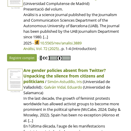
(Universidad Complutense de Madrid)
Presentació del volum.
4 p, 120.0 KB
Anàlisi is a science journal published by the Journalism
and Communication Sciences Department of the
Autonomous University of Barcelona (UAB). The journal
has been published by the UAB Journalism Department
since 1980. [...]
2025 -
10.5565/rev/analisi.3889
Anàlisi
,
Vol. 72 (2025)
, p. 1-4 (Introduction)
-
Registre complet
Are gender policies absent from Twitter?
Unpacking the silence from citizens and
politicians
/
Simón-Astudillo, Iris
(Universidad de
Valladolid) ;
Galván Vidal, Eduardo
(Universidad de
Salamanca)
24 p, 866.0 KB
In the last decade, the growth of feminist protests
worldwide has allowed activist groups to become more
prominent in the political sphere (McCabe, 2024; Daby &
Moseley, 2022). Spain has been no exception (Alonso et
al. [...]
En l'última dècada, l'auge de les manifestacions