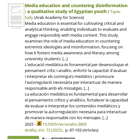
Media education and countering disinformation
: a qualitative study of Egyptian youth
/
Tayie,
Sally
(Arab Academy for Science)
Media education is essential for cultivating critical and
analytical thinking, enabling individuals to evaluate and
18 p, 165.5 KB
engage responsibly with media content. This study
examines the role of media education in countering
extremist ideologies and misinformation, focusing on
how it fosters media awareness and literacy among
university students. [...]
L'educació mediàtica és fonamental per desenvolupar el
pensament crític i analític, enfortir la capacitat d'avaluar
i interpretar els continguts mediàtics i promoure
l'autoregulació necessària per interactuar de manera
responsable amb els missatges. [...]
La educación mediática es fundamental para desarrollar
el pensamiento crítico y analítico, fortalecer la capacidad
de evaluar e interpretar los contenidos mediáticos y
promover la autorregulación necesaria para interactuar
de manera responsable con los mensajes. [...]
2025 -
10.5565/rev/analisi.3893
Anàlisi
,
Vol. 73 (2025)
, p. 87-103 (Articles)