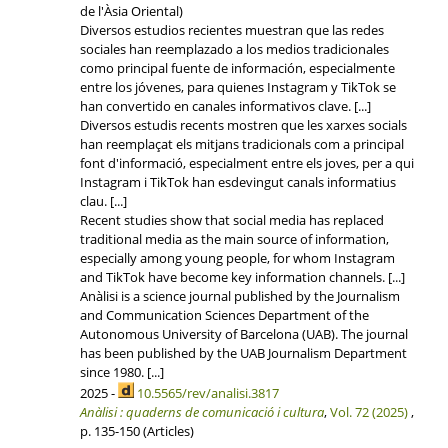
de l'Àsia Oriental)
Diversos estudios recientes muestran que las redes
sociales han reemplazado a los medios tradicionales
como principal fuente de información, especialmente
entre los jóvenes, para quienes Instagram y TikTok se
han convertido en canales informativos clave. [...]
Diversos estudis recents mostren que les xarxes socials
han reemplaçat els mitjans tradicionals com a principal
font d'informació, especialment entre els joves, per a qui
Instagram i TikTok han esdevingut canals informatius
clau. [...]
Recent studies show that social media has replaced
traditional media as the main source of information,
especially among young people, for whom Instagram
and TikTok have become key information channels. [...]
Anàlisi is a science journal published by the Journalism
and Communication Sciences Department of the
Autonomous University of Barcelona (UAB). The journal
has been published by the UAB Journalism Department
since 1980. [...]
2025 -
10.5565/rev/analisi.3817
Anàlisi : quaderns de comunicació i cultura
,
Vol. 72 (2025)
,
p. 135-150 (Articles)