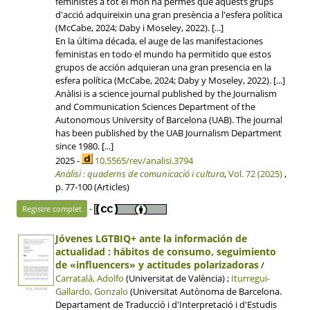
feministes a tot el món ha permès que aquests grups
d'acció adquireixin una gran presència a l'esfera política
(McCabe, 2024; Daby i Moseley, 2022). [...]
En la última década, el auge de las manifestaciones
feministas en todo el mundo ha permitido que estos
grupos de acción adquieran una gran presencia en la
esfera política (McCabe, 2024; Daby y Moseley, 2022). [...]
Anàlisi is a science journal published by the Journalism
and Communication Sciences Department of the
Autonomous University of Barcelona (UAB). The journal
has been published by the UAB Journalism Department
since 1980. [...]
2025 -
10.5565/rev/analisi.3794
Anàlisi : quaderns de comunicació i cultura
,
Vol. 72 (2025)
,
p. 77-100 (Articles)
-
Registre complet
Jóvenes LGTBIQ+ ante la información de
actualidad : hábitos de consumo, seguimiento
de «influencers» y actitudes polarizadoras
/
Carratalá, Adolfo
(Universitat de València) ;
Iturregui-
Gallardo, Gonzalo
(Universitat Autònoma de Barcelona.
16 p, 190.8 KB
Departament de Traducció i d'Interpretació i d'Estudis