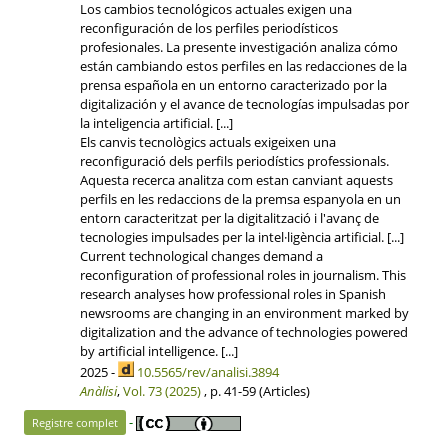
Los cambios tecnológicos actuales exigen una
reconfiguración de los perfiles periodísticos
profesionales. La presente investigación analiza cómo
están cambiando estos perfiles en las redacciones de la
prensa española en un entorno caracterizado por la
digitalización y el avance de tecnologías impulsadas por
la inteligencia artificial. [...]
Els canvis tecnològics actuals exigeixen una
reconfiguració dels perfils periodístics professionals.
Aquesta recerca analitza com estan canviant aquests
perfils en les redaccions de la premsa espanyola en un
entorn caracteritzat per la digitalització i l'avanç de
tecnologies impulsades per la intel·ligència artificial. [...]
Current technological changes demand a
reconfiguration of professional roles in journalism. This
research analyses how professional roles in Spanish
newsrooms are changing in an environment marked by
digitalization and the advance of technologies powered
by artificial intelligence. [...]
2025 -
10.5565/rev/analisi.3894
Anàlisi
,
Vol. 73 (2025)
, p. 41-59 (Articles)
-
Registre complet