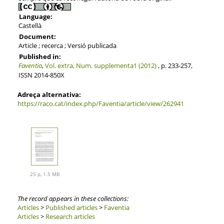
Language:
Castellà
Document:
Article ; recerca ; Versió publicada
Published in:
Faventia
,
Vol. extra, Num. supplementa1 (2012)
, p. 233-257,
ISSN 2014-850X
Adreça alternativa:
https://raco.cat/index.php/Faventia/article/view/262941
25 p, 1.5 MB
The record appears in these collections:
Articles
>
Published articles
>
Faventia
Articles
>
Research articles