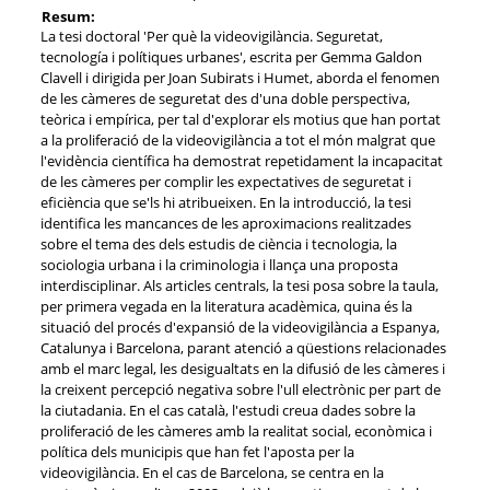
Resum:
La tesi doctoral 'Per què la videovigilància. Seguretat,
tecnología i polítiques urbanes', escrita per Gemma Galdon
Clavell i dirigida per Joan Subirats i Humet, aborda el fenomen
de les càmeres de seguretat des d'una doble perspectiva,
teòrica i empírica, per tal d'explorar els motius que han portat
a la proliferació de la videovigilància a tot el món malgrat que
l'evidència científica ha demostrat repetidament la incapacitat
de les càmeres per complir les expectatives de seguretat i
eficiència que se'ls hi atribueixen. En la introducció, la tesi
identifica les mancances de les aproximacions realitzades
sobre el tema des dels estudis de ciència i tecnologia, la
sociologia urbana i la criminologia i llança una proposta
interdisciplinar. Als articles centrals, la tesi posa sobre la taula,
per primera vegada en la literatura acadèmica, quina és la
situació del procés d'expansió de la videovigilància a Espanya,
Catalunya i Barcelona, parant atenció a qüestions relacionades
amb el marc legal, les desigualtats en la difusió de les càmeres i
la creixent percepció negativa sobre l'ull electrònic per part de
la ciutadania. En el cas català, l'estudi creua dades sobre la
proliferació de les càmeres amb la realitat social, econòmica i
política dels municipis que han fet l'aposta per la
videovigilància. En el cas de Barcelona, se centra en la