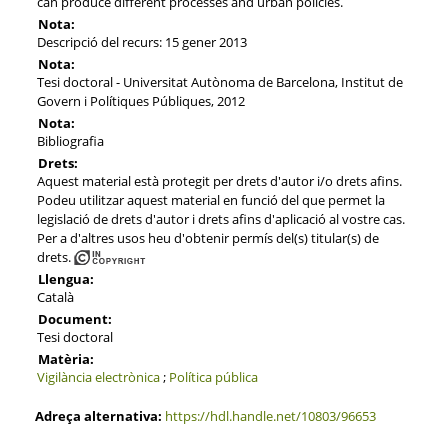
can produce different processes and urban policies.
Nota:
Descripció del recurs: 15 gener 2013
Nota:
Tesi doctoral - Universitat Autònoma de Barcelona, Institut de
Govern i Polítiques Públiques, 2012
Nota:
Bibliografia
Drets:
Aquest material està protegit per drets d'autor i/o drets afins.
Podeu utilitzar aquest material en funció del que permet la
legislació de drets d'autor i drets afins d'aplicació al vostre cas.
Per a d'altres usos heu d'obtenir permís del(s) titular(s) de
drets.
Llengua:
Català
Document:
Tesi doctoral
Matèria:
Vigilància electrònica
;
Política pública
Adreça alternativa:
https://hdl.handle.net/10803/96653