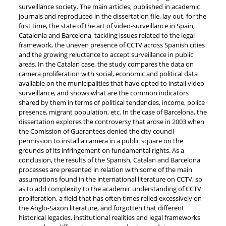
surveillance society. The main articles, published in academic
journals and reproduced in the dissertation file, lay out, for the
first time, the state of the art of video-surveillance in Spain,
Catalonia and Barcelona, tackling issues related to the legal
framework, the uneven presence of CCTV across Spanish cities
and the growing reluctance to accept surveillance in public
areas. In the Catalan case, the study compares the data on
camera proliferation with social, economic and political data
available on the municipalities that have opted to install video-
surveillance, and shows what are the common indicators
shared by them in terms of political tendencies, income, police
presence, migrant population, etc. In the case of Barcelona, the
dissertation explores the controversy that arose in 2003 when
the Comission of Guarantees denied the city council
permission to install a camera in a public square on the
grounds of its infringement on fundamental rights. As a
conclusion, the results of the Spanish, Catalan and Barcelona
processes are presented in relation with some of the main
assumptions found in the international literature on CCTV, so
as to add complexity to the academic understanding of CCTV
proliferation, a field that has often times relied excessively on
the Anglo-Saxon literature, and forgotten that different
historical legacies, institutional realities and legal frameworks