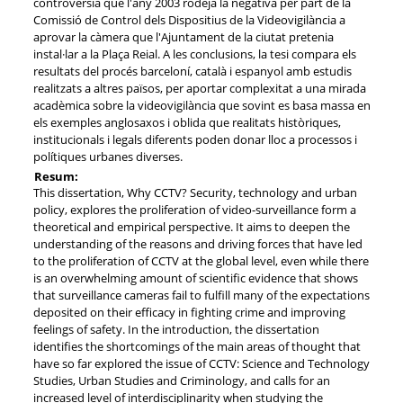
controvèrsia que l'any 2003 rodejà la negativa per part de la
Comissió de Control dels Dispositius de la Videovigilància a
aprovar la càmera que l'Ajuntament de la ciutat pretenia
instal·lar a la Plaça Reial. A les conclusions, la tesi compara els
resultats del procés barceloní, català i espanyol amb estudis
realitzats a altres països, per aportar complexitat a una mirada
acadèmica sobre la videovigilància que sovint es basa massa en
els exemples anglosaxos i oblida que realitats històriques,
institucionals i legals diferents poden donar lloc a processos i
polítiques urbanes diverses.
Resum:
This dissertation, Why CCTV? Security, technology and urban
policy, explores the proliferation of video-surveillance form a
theoretical and empirical perspective. It aims to deepen the
understanding of the reasons and driving forces that have led
to the proliferation of CCTV at the global level, even while there
is an overwhelming amount of scientific evidence that shows
that surveillance cameras fail to fulfill many of the expectations
deposited on their efficacy in fighting crime and improving
feelings of safety. In the introduction, the dissertation
identifies the shortcomings of the main areas of thought that
have so far explored the issue of CCTV: Science and Technology
Studies, Urban Studies and Criminology, and calls for an
increased level of interdisciplinarity when studying the