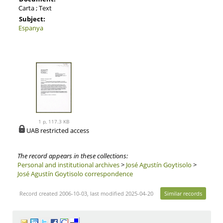
Carta ; Text
Subject:
Espanya
1 p, 117.3 KB
UAB restricted access
The record appears in these collections:
Personal and institutional archives
>
José Agustín Goytisolo
>
José Agustín Goytisolo correspondence
Record created 2006-10-03, last modified 2025-04-20
Similar records