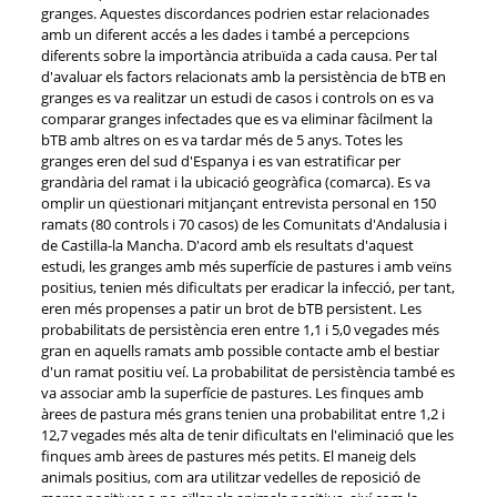
granges. Aquestes discordances podrien estar relacionades
amb un diferent accés a les dades i també a percepcions
diferents sobre la importància atribuïda a cada causa. Per tal
d'avaluar els factors relacionats amb la persistència de bTB en
granges es va realitzar un estudi de casos i controls on es va
comparar granges infectades que es va eliminar fàcilment la
bTB amb altres on es va tardar més de 5 anys. Totes les
granges eren del sud d'Espanya i es van estratificar per
grandària del ramat i la ubicació geogràfica (comarca). Es va
omplir un qüestionari mitjançant entrevista personal en 150
ramats (80 controls i 70 casos) de les Comunitats d'Andalusia i
de Castilla-la Mancha. D'acord amb els resultats d'aquest
estudi, les granges amb més superfície de pastures i amb veïns
positius, tenien més dificultats per eradicar la infecció, per tant,
eren més propenses a patir un brot de bTB persistent. Les
probabilitats de persistència eren entre 1,1 i 5,0 vegades més
gran en aquells ramats amb possible contacte amb el bestiar
d'un ramat positiu veí. La probabilitat de persistència també es
va associar amb la superfície de pastures. Les finques amb
àrees de pastura més grans tenien una probabilitat entre 1,2 i
12,7 vegades més alta de tenir dificultats en l'eliminació que les
finques amb àrees de pastures més petits. El maneig dels
animals positius, com ara utilitzar vedelles de reposició de