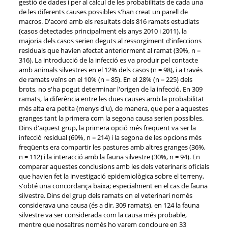
gestió de dades i per al càlcul de les probabilitats de cada una
de les diferents causes possibles s'han creat un parell de
macros. D'acord amb els resultats dels 816 ramats estudiats
(casos detectades principalment els anys 2010 i 2011), la
majoria dels casos serien deguts al ressorgiment d'infeccions
residuals que havien afectat anteriorment al ramat (39%, n =
316). La introducció de la infecció es va produir pel contacte
amb animals silvestres en el 12% dels casos (n = 98), i a través
de ramats veïns en el 10% (n = 85). En el 28% (n = 225) dels
brots, no s'ha pogut determinar l'origen de la infecció. En 309
ramats, la diferència entre les dues causes amb la probabilitat
més alta era petita (menys d'u), de manera, que per a aquestes
granges tant la primera com la segona causa serien possibles.
Dins d'aquest grup, la primera opció més freqüent va ser la
infecció residual (69%, n = 214) i la segona de les opcions més
freqüents era compartir les pastures amb altres granges (36%,
n = 112) i la interacció amb la fauna silvestre (30%, n = 94). En
comparar aquestes conclusions amb les dels veterinaris oficials
que havien fet la investigació epidemiològica sobre el terreny,
s'obté una concordança baixa; especialment en el cas de fauna
silvestre. Dins del grup dels ramats on el veterinari només
considerava una causa (és a dir, 309 ramats), en 124 la fauna
silvestre va ser considerada com la causa més probable,
mentre que nosaltres només ho varem concloure en 33