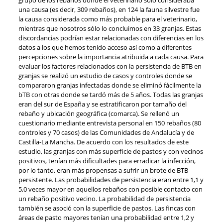
una causa (es decir, 309 rebaños), en 124 la fauna silvestre fue
la causa considerada como más probable para el veterinario,
mientras que nosotros sólo lo concluimos en 33 granjas. Estas
discordancias podrían estar relacionadas con diferencias en los
datos a los que hemos tenido acceso así como a diferentes
percepciones sobre la importancia atribuida a cada causa. Para
evaluar los factores relacionados con la persistencia de BTB en
granjas se realizó un estudio de casos y controles donde se
compararon granjas infectadas donde se eliminó fácilmente la
bTB con otras donde se tardó más de 5 años. Todas las granjas
eran del sur de España y se estratificaron por tamaño del
rebaño y ubicación geográfica (comarca). Se rellenó un
cuestionario mediante entrevista personal en 150 rebaños (80
controles y 70 casos) de las Comunidades de Andalucía y de
Castilla-La Mancha. De acuerdo con los resultados de este
estudio, las granjas con más superficie de pastos y con vecinos
positivos, tenían más dificultades para erradicar la infección,
por lo tanto, eran más propensas a sufrir un brote de BTB
persistente. Las probabilidades de persistencia eran entre 1,1 y
5,0 veces mayor en aquellos rebaños con posible contacto con
un rebaño positivo vecino. La probabilidad de persistencia
también se asoció con la superficie de pastos. Las fincas con
áreas de pasto mayores tenían una probabilidad entre 1,2 y