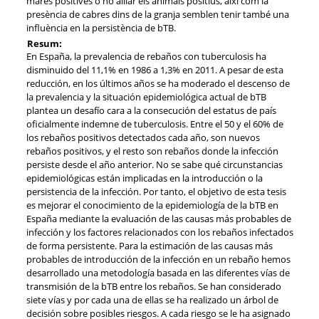
mares positives o no aïllar els animals positius, així com la
presència de cabres dins de la granja semblen tenir també una
influència en la persistència de bTB.
Resum:
En España, la prevalencia de rebaños con tuberculosis ha
disminuido del 11,1% en 1986 a 1,3% en 2011. A pesar de esta
reducción, en los últimos años se ha moderado el descenso de
la prevalencia y la situación epidemiológica actual de bTB
plantea un desafío cara a la consecución del estatus de país
oficialmente indemne de tuberculosis. Entre el 50 y el 60% de
los rebaños positivos detectados cada año, son nuevos
rebaños positivos, y el resto son rebaños donde la infección
persiste desde el año anterior. No se sabe qué circunstancias
epidemiológicas están implicadas en la introducción o la
persistencia de la infección. Por tanto, el objetivo de esta tesis
es mejorar el conocimiento de la epidemiología de la bTB en
España mediante la evaluación de las causas más probables de
infección y los factores relacionados con los rebaños infectados
de forma persistente. Para la estimación de las causas más
probables de introducción de la infección en un rebaño hemos
desarrollado una metodología basada en las diferentes vías de
transmisión de la bTB entre los rebaños. Se han considerado
siete vías y por cada una de ellas se ha realizado un árbol de
decisión sobre posibles riesgos. A cada riesgo se le ha asignado