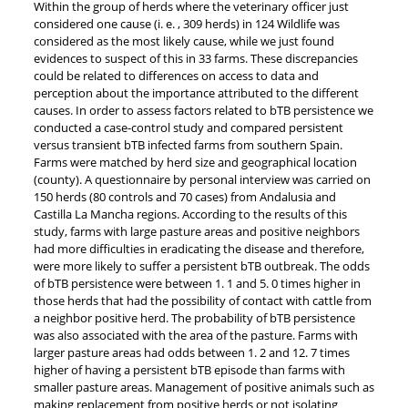
Within the group of herds where the veterinary officer just
considered one cause (i. e. , 309 herds) in 124 Wildlife was
considered as the most likely cause, while we just found
evidences to suspect of this in 33 farms. These discrepancies
could be related to differences on access to data and
perception about the importance attributed to the different
causes. In order to assess factors related to bTB persistence we
conducted a case-control study and compared persistent
versus transient bTB infected farms from southern Spain.
Farms were matched by herd size and geographical location
(county). A questionnaire by personal interview was carried on
150 herds (80 controls and 70 cases) from Andalusia and
Castilla La Mancha regions. According to the results of this
study, farms with large pasture areas and positive neighbors
had more difficulties in eradicating the disease and therefore,
were more likely to suffer a persistent bTB outbreak. The odds
of bTB persistence were between 1. 1 and 5. 0 times higher in
those herds that had the possibility of contact with cattle from
a neighbor positive herd. The probability of bTB persistence
was also associated with the area of the pasture. Farms with
larger pasture areas had odds between 1. 2 and 12. 7 times
higher of having a persistent bTB episode than farms with
smaller pasture areas. Management of positive animals such as
making replacement from positive herds or not isolating