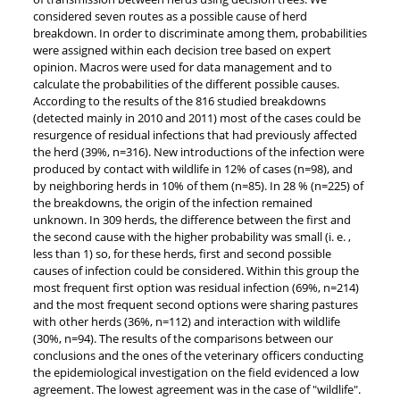
considered seven routes as a possible cause of herd
breakdown. In order to discriminate among them, probabilities
were assigned within each decision tree based on expert
opinion. Macros were used for data management and to
calculate the probabilities of the different possible causes.
According to the results of the 816 studied breakdowns
(detected mainly in 2010 and 2011) most of the cases could be
resurgence of residual infections that had previously affected
the herd (39%, n=316). New introductions of the infection were
produced by contact with wildlife in 12% of cases (n=98), and
by neighboring herds in 10% of them (n=85). In 28 % (n=225) of
the breakdowns, the origin of the infection remained
unknown. In 309 herds, the difference between the first and
the second cause with the higher probability was small (i. e. ,
less than 1) so, for these herds, first and second possible
causes of infection could be considered. Within this group the
most frequent first option was residual infection (69%, n=214)
and the most frequent second options were sharing pastures
with other herds (36%, n=112) and interaction with wildlife
(30%, n=94). The results of the comparisons between our
conclusions and the ones of the veterinary officers conducting
the epidemiological investigation on the field evidenced a low
agreement. The lowest agreement was in the case of "wildlife".