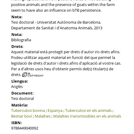
positive animals and the presence of goats within the farm
seem to have also an influence on bTB persistence.
Nota:
Tesi doctoral - Universitat Autònoma de Barcelona.
Departament de Sanitat i d'Anatomia Animals, 2013
Nota:
Bibliografia
Drets:
Aquest material està protegit per drets d'autor i/o drets afins.
Podeu utilitzar aquest material en funció del que permet la
legislació de drets d'autor i drets afins d'aplicació al vostre cas.
Per a d'altres usos heu d'obtenir permís del(s) titular(s) de
drets.
Llengua:
Anglès
Document:
Tesi doctoral
Matèria:
Tuberculosi bovina
;
Espanya
;
Tuberculosi en els animals
;
Bestiar boví
;
Malalties
;
Malalties transmissibles en els animals
ISBN:
9788449040092