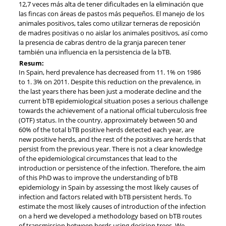
12,7 veces más alta de tener dificultades en la eliminación que
las fincas con áreas de pastos más pequeños. El manejo de los
animales positivos, tales como utilizar terneras de reposición
de madres positivas o no aislar los animales positivos, así como
la presencia de cabras dentro de la granja parecen tener
también una influencia en la persistencia de la bTB.
Resum:
In Spain, herd prevalence has decreased from 11. 1% on 1986
to 1. 3% on 2011. Despite this reduction on the prevalence, in
the last years there has been just a moderate decline and the
current bTB epidemiological situation poses a serious challenge
towards the achievement of a national official tuberculosis free
(OTF) status. In the country, approximately between 50 and
60% of the total bTB positive herds detected each year, are
new positive herds, and the rest of the positives are herds that
persist from the previous year. There is not a clear knowledge
of the epidemiological circumstances that lead to the
introduction or persistence of the infection. Therefore, the aim
of this PhD was to improve the understanding of bTB
epidemiology in Spain by assessing the most likely causes of
infection and factors related with bTB persistent herds. To
estimate the most likely causes of introduction of the infection
on a herd we developed a methodology based on bTB routes
of transmission between herds using decision trees. We