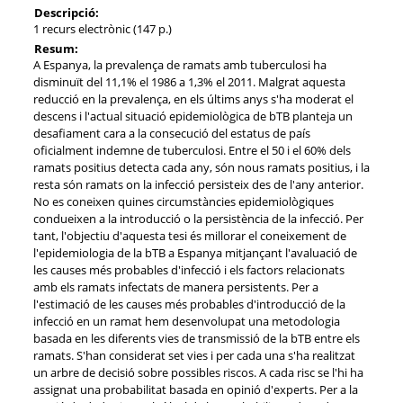
Descripció:
1 recurs electrònic (147 p.)
Resum:
A Espanya, la prevalença de ramats amb tuberculosi ha
disminuït del 11,1% el 1986 a 1,3% el 2011. Malgrat aquesta
reducció en la prevalença, en els últims anys s'ha moderat el
descens i l'actual situació epidemiològica de bTB planteja un
desafiament cara a la consecució del estatus de país
oficialment indemne de tuberculosi. Entre el 50 i el 60% dels
ramats positius detecta cada any, són nous ramats positius, i la
resta són ramats on la infecció persisteix des de l'any anterior.
No es coneixen quines circumstàncies epidemiològiques
condueixen a la introducció o la persistència de la infecció. Per
tant, l'objectiu d'aquesta tesi és millorar el coneixement de
l'epidemiologia de la bTB a Espanya mitjançant l'avaluació de
les causes més probables d'infecció i els factors relacionats
amb els ramats infectats de manera persistents. Per a
l'estimació de les causes més probables d'introducció de la
infecció en un ramat hem desenvolupat una metodologia
basada en les diferents vies de transmissió de la bTB entre els
ramats. S'han considerat set vies i per cada una s'ha realitzat
un arbre de decisió sobre possibles riscos. A cada risc se l'hi ha
assignat una probabilitat basada en opinió d'experts. Per a la