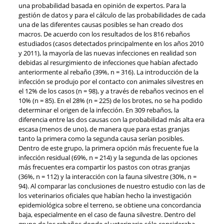
una probabilidad basada en opinión de expertos. Para la
gestión de datos y para el cálculo de las probabilidades de cada
una de las diferentes causas posibles se han creado dos
macros. De acuerdo con los resultados de los 816 rebaños
estudiados (casos detectados principalmente en los años 2010
y 2011), la mayoría de las nuevas infecciones en realidad son
debidas al resurgimiento de infecciones que habían afectado
anteriormente al rebaño (39%, n = 316). La introducción de la
infección se produjo por el contacto con animales silvestres en
el 12% de los casos (n = 98), y a través de rebaños vecinos en el
10% (n = 85). En el 28% (n = 225) de los brotes, no se ha podido
determinar el origen de la infección. En 309 rebaños, la
diferencia entre las dos causas con la probabilidad más alta era
escasa (menos de uno), de manera que para estas granjas
tanto la primera como la segunda causa serían posibles.
Dentro de este grupo, la primera opción más frecuente fue la
infección residual (69%, n = 214) y la segunda de las opciones
más frecuentes era compartir los pastos con otras granjas
(36%, n = 112) y la interacción con la fauna silvestre (30%, n =
94). Al comparar las conclusiones de nuestro estudio con las de
los veterinarios oficiales que habían hecho la investigación
epidemiológica sobre el terreno, se obtiene una concordancia
baja, especialmente en el caso de fauna silvestre. Dentro del
grupo de los rebaños donde el veterinario sólo consideraba