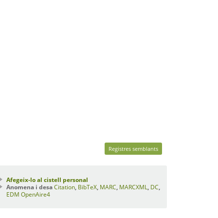
Registres semblants
Afegeix-lo al cistell personal
Anomena i desa
Citation
,
BibTeX
,
MARC
,
MARCXML
,
DC
,
EDM
OpenAire4