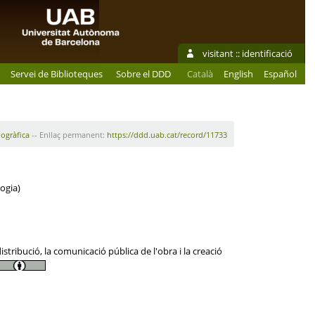
visitant ::
identificació
Servei de Biblioteques
Sobre el DDD
Català
English
Español
iogràfica
-- Enllaç permanent:
https://ddd.uab.cat/record/11733
ogia)
tribució, la comunicació pública de l'obra i la creació