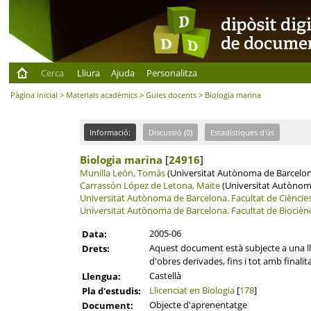
Cerca
Lliura
Ajuda
Personalitza
Pàgina inicial
>
Materials acadèmics
>
Guies docents
> Biologia marina
Informació:
Discussió (0)
Estadístiques d'ús
Biologia marina
[
24916
]
Munilla León, Tomás
(Universitat Autònoma de Barcelona
Carrassón López de Letona, Maite
(Universitat Autònoma
Universitat Autònoma de Barcelona.
Facultat de Cièncie
Universitat Autònoma de Barcelona.
Facultat de Biocièn
2005-06
Data:
Aquest document està subjecte a una llic
Drets:
d'obres derivades, fins i tot amb finalit
Castellà
Llengua:
Llicenciat en Biologia
[
178
]
Pla d'estudis:
Objecte d'aprenentatge
Document: