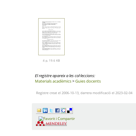
4 p, 19.6 KB
El registre apareix a les col·leccions:
Materials acadèmics
>
Guies docents
Registre creat el 2006-10-13, darrera modificació el 2023-02-04