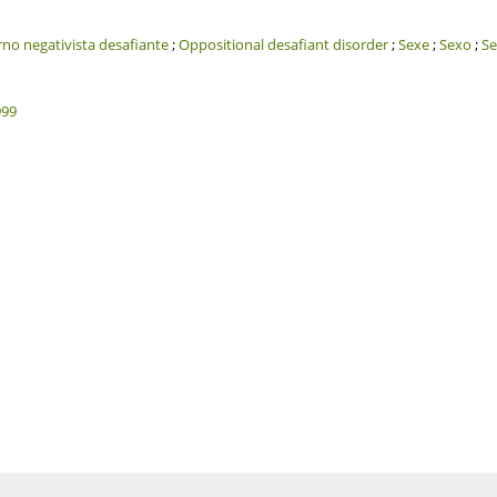
rno negativista desafiante
;
Oppositional desafiant disorder
;
Sexe
;
Sexo
;
Se
999
1