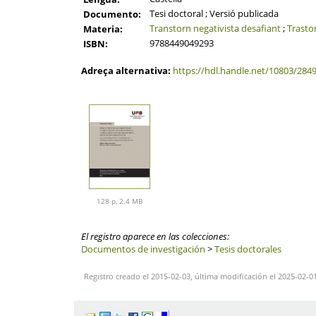
Tesi doctoral ; Versió publicada
Documento:
Transtorn negativista desafiant
;
Trasto
Materia:
9788449049293
ISBN:
Adreça alternativa:
https://hdl.handle.net/10803/284
128 p, 2.4 MB
El registro aparece en las colecciones:
Documentos de investigación
>
Tesis doctorales
Registro creado el 2015-02-03, última modificación el 2025-02-0