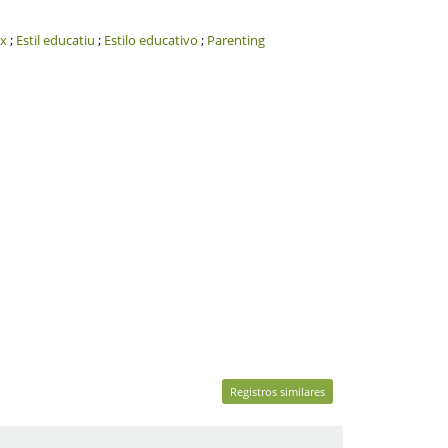
x
;
Estil educatiu
;
Estilo educativo
;
Parenting
Registros similares