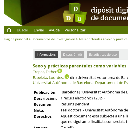
Buscar
Enviar
Ayuda
Personalizar
Página principal
>
Documentos de investigación
>
Tesis doctorales
> Sexo y práctica
Información:
Discusión (0)
Estadísticas de uso
Sexo y prácticas parentales como variables
Trepat, Esther
Ezpeleta, Lourdes,
dir. (Universitat Autònoma de Barce
Universitat Autònoma de Barcelona.
Departament de Psic
[Barcelona] : Universitat Autònoma de 
Publicación:
1 recurs electrònic (128 p.)
Descripción:
Resums pendent.
Resumen:
Tesi doctoral - Universitat Autònoma de 
Nota:
Aquest document està subjecte a una llic
Derechos:
que no sigui amb finalitats comercials, 
Castellà
Lengua: