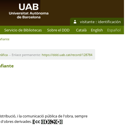
visitante ::
identificación
Servicio de Bibliotecas
Sobre el DDD
Català
English
Español
afiante
ráfica
-- Enlace permanente:
https://ddd.uab.cat/record/128784
afiante
stribució, i la comunicació pública de l'obra, sempre
ó d'obres derivades.