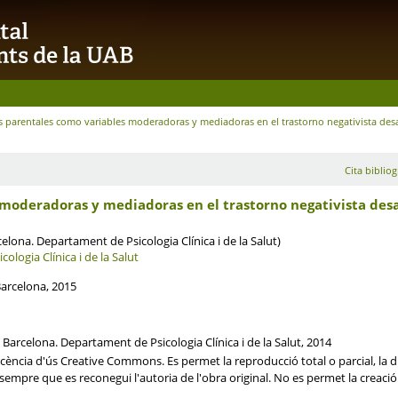
s parentales como variables moderadoras y mediadoras en el trastorno negativista des
Cita bibliog
 moderadoras y mediadoras en el trastorno negativista des
lona. Departament de Psicologia Clínica i de la Salut)
ologia Clínica i de la Salut
Barcelona, 2015
Barcelona. Departament de Psicologia Clínica i de la Salut, 2014
ència d'ús Creative Commons. Es permet la reproducció total o parcial, la di
i sempre que es reconegui l'autoria de l'obra original. No es permet la creaci