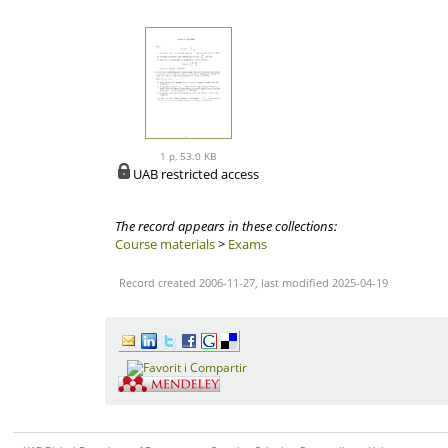
1 p, 53.0 KB
UAB restricted access
The record appears in these collections:
Course materials
>
Exams
Record created 2006-11-27, last modified 2025-04-19