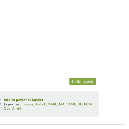
Similar records
Add to personal basket
Export as
Citation
,
BibTeX
,
MARC
,
MARCXML
,
DC
,
EDM
OpenAire4