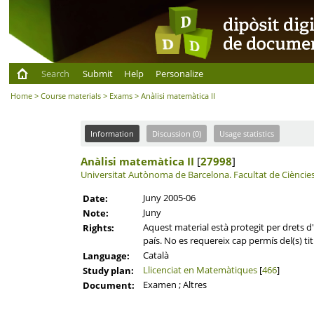
Search
Submit
Help
Personalize
Home
>
Course materials
>
Exams
> Anàlisi matemàtica II
Information
Discussion (0)
Usage statistics
Anàlisi matemàtica II
[
27998
]
Universitat Autònoma de Barcelona.
Facultat de Cièncie
Juny 2005-06
Date:
Juny
Note:
Aquest material està protegit per drets d'
Rights:
país. No es requereix cap permís del(s) tit
Català
Language:
Llicenciat en Matemàtiques
[
466
]
Study plan:
Examen ; Altres
Document: