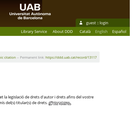
guest ::
login
Library Service
About DDD
Català
English
Español
ic citation
-- Permanent link:
https://ddd.uab.cat/record/13117
 la legislació de drets d'autor i drets afins del vostre
s del(s) titular(s) de drets.