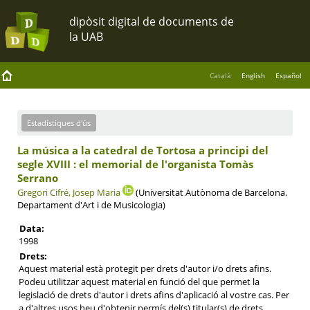
Català
English
Español
Estadístiques d'ús
La música a la catedral de Tortosa a principi del
segle XVIII : el memorial de l'organista Tomàs
Serrano
Gregori Cifré, Josep Maria
(Universitat Autònoma de Barcelona.
Departament d'Art i de Musicologia)
Data:
1998
Drets:
Aquest material està protegit per drets d'autor i/o drets afins.
Podeu utilitzar aquest material en funció del que permet la
legislació de drets d'autor i drets afins d'aplicació al vostre cas. Per
a d'altres usos heu d'obtenir permís del(s) titular(s) de drets.