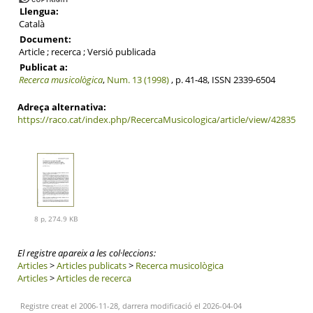
Llengua:
Català
Document:
Article ; recerca ; Versió publicada
Publicat a:
Recerca musicològica
,
Num. 13 (1998)
, p. 41-48, ISSN 2339-6504
Adreça alternativa:
https://raco.cat/index.php/RecercaMusicologica/article/view/42835
8 p, 274.9 KB
El registre apareix a les col·leccions:
Articles
>
Articles publicats
>
Recerca musicològica
Articles
>
Articles de recerca
Registre creat el 2006-11-28, darrera modificació el 2026-04-04