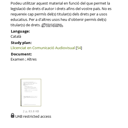
Podeu utilitzar aquest material en funció del que permet la
legislació de drets d'autor i drets afins del vostre país. No es
requereix cap permís del(s) titular(s) dels drets per a usos
educatius. Per a d'altres usos heu d'obtenir permís del(s)
titular(s) de drets.
Language:
Català
Study plan:
Llicenciat en Comunicació Audiovisual
[
54
]
Document:
Examen ; Altres
2 p, 83.8 KB
UAB restricted access