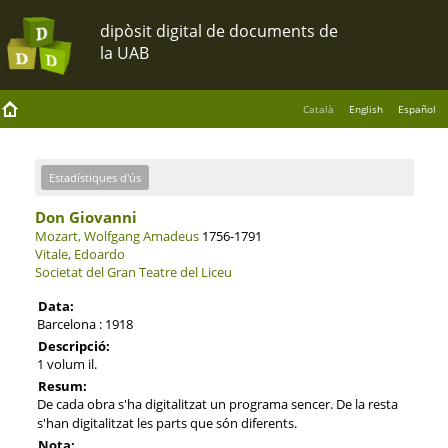
Català
English
Español
Estadístiques d'ús
Don Giovanni
Mozart, Wolfgang Amadeus
1756-1791
Vitale, Edoardo
Societat del Gran Teatre del Liceu
Data:
Barcelona : 1918
Descripció:
1 volum il.
Resum:
De cada obra s'ha digitalitzat un programa sencer. De la resta
s'han digitalitzat les parts que són diferents.
Nota: