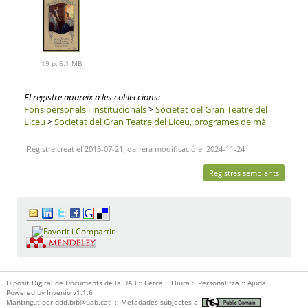
19 p, 5.1 MB
El registre apareix a les col·leccions:
Fons personals i institucionals
>
Societat del Gran Teatre del
Liceu
>
Societat del Gran Teatre del Liceu, programes de mà
Registre creat el 2015-07-21, darrera modificació el 2024-11-24
Registres semblants
Dipòsit Digital de Documents de la UAB ::
Cerca
::
Lliura
::
Personalitza
::
Ajuda
Powered by
Invenio
v1.1.6
Mantingut per
ddd.bib@uab.cat
::
Metadades subjectes a: