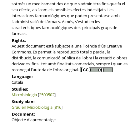
sotmés un medicament des de que s'administra fins que fa el
seu efecte, així com els possibles efectes indesitjats i les
interaccions farmacològiques que poden presentarse amb
l'administració de fàrmacs. A més, s'estudien les
característiques farmacològiques dels principals grups de
fàrmacs.
Rights:
Aquest document està subjecte a una llicència d'ús Creative
Commons. Es permet la reproducció total o parcial, la
distribució, la comunicació pública de l'obra i la creació d'obres
derivades, fins i tot amb finalitats comercials, sempre i quan es
reconegui l'autoria de l'obra original.
Language:
Català
Studies:
Microbiologia
[
2500502
]
Study plan:
Grau en Microbiologia
[
816
]
Document:
Objecte d'aprenentatge