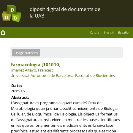
Català
English
Español
Usage statistics
Farmacologia
[
101010
]
Jiménez Altayó, Francesc
Universitat Autònoma de Barcelona.
Facultat de Biociències
Date:
2015-16
Abstract:
L'assignatura es programa al quart curs del Grau de
Microbiologia quan ja s'han assolit coneixements de Biologia
Cel·lular, de Bioquímica i de Fisiologia. Els objectius formatius
de l'assignatura consisteixen en mostrar les bases científiques
en les que es fonamenten els medicaments en la seva fase
preclínica, estudiant els diferents processos als que es troba