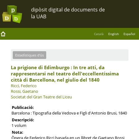
Català
English
Español
Estadístiques d'ús
La prigione di Edimburgo : In tre atti, da
rappresentarsi nel teatro dell'eccellentissima
città di Barcellona, nel giulio del 1840
Ricci, Federico
Rossi, Gaetano
Societat del Gran Teatre del Liceu
Publicació:
Barcelona : Tipografia della Vedova e Figli d'Antonio Brusi, 1840
Descripció:
1 volum
Nota:
Òpera de Federico Ricci basada en un llibret de Gaetano Rossi