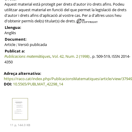
Aquest material està protegit per drets d'autor i/o drets afins. Podeu
utilitzar aquest material en funció del que permet la legislació de drets
d'autor i drets afins d'aplicació al vostre cas. Per a d'altres usos heu
d'obtenir permís del(s) titular(s) de drets.
Llengua:
Anglès
Document:
Article ; Versió publicada
Publicat a:
Publicacions matemàtiques
,
Vol. 42, Num. 2 (1998)
, p. 509-519, ISSN 2014-
4350
Adreça alternativa:
https://raco.cat/index.php/PublicacionsMatematiques/article/view/3794
DOI:
10.5565/PUBLMAT_42298_14
11 p, 144.0 KB