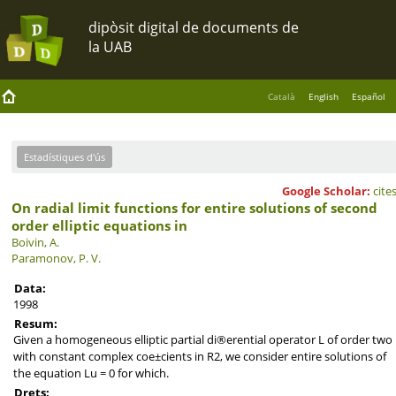
Català
English
Español
Estadístiques d'ús
Google Scholar:
cite
On radial limit functions for entire solutions of second
order elliptic equations in
Boivin, A.
Paramonov, P. V.
Data:
1998
Resum:
Given a homogeneous elliptic partial di®erential operator L of order two
with constant complex coe±cients in R2, we consider entire solutions of
the equation Lu = 0 for which.
Drets: