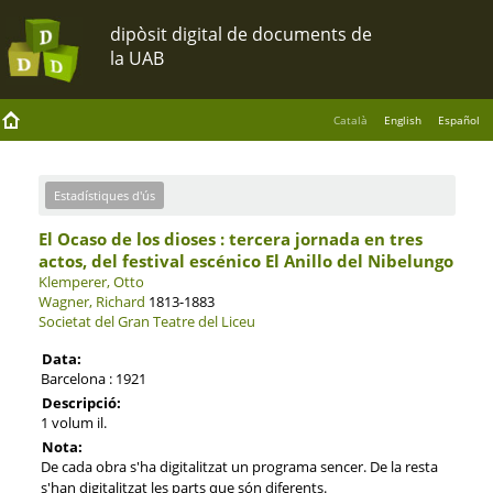
Català
English
Español
Estadístiques d'ús
El Ocaso de los dioses : tercera jornada en tres
actos, del festival escénico El Anillo del Nibelungo
Klemperer, Otto
Wagner, Richard
1813-1883
Societat del Gran Teatre del Liceu
Data:
Barcelona : 1921
Descripció:
1 volum il.
Nota:
De cada obra s'ha digitalitzat un programa sencer. De la resta
s'han digitalitzat les parts que són diferents.