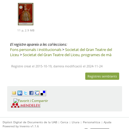
11 p, 2.9 MB
El registre apareix a les col·leccions:
Fons personals i institucionals
>
Societat del Gran Teatre del
Liceu
>
Societat del Gran Teatre del Liceu, programes de mà
Registre creat el 2015-10-19, darrera modificació el 2024-11-24
Registres semblants
Dipòsit Digital de Documents de la UAB ::
Cerca
::
Lliura
::
Personalitza
::
Ajuda
Powered by
Invenio
v1.1.6