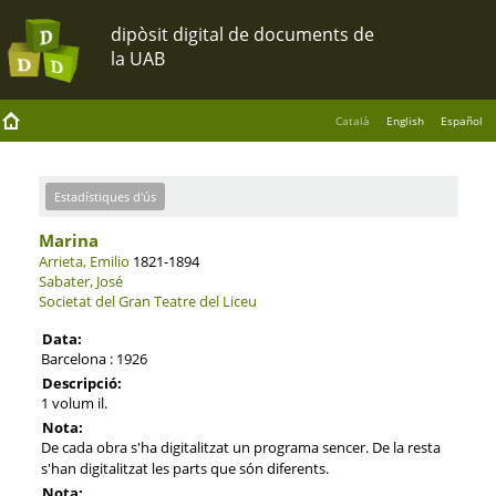
Català
English
Español
Estadístiques d'ús
Marina
Arrieta, Emilio
1821-1894
Sabater, José
Societat del Gran Teatre del Liceu
Data:
Barcelona : 1926
Descripció:
1 volum il.
Nota:
De cada obra s'ha digitalitzat un programa sencer. De la resta
s'han digitalitzat les parts que són diferents.
Nota: