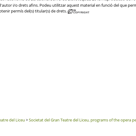
autor i/o drets afins. Podeu utilitzar aquest material en funció del que permet
btenir permís del(s) titular(s) de drets.
eatre del Liceu
>
Societat del Gran Teatre del Liceu, programs of the opera 