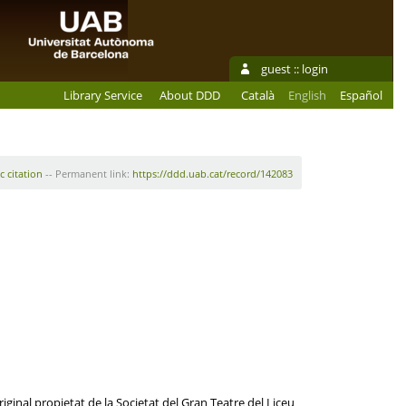
guest ::
login
Library Service
About DDD
Català
English
Español
c citation
-- Permanent link:
https://ddd.uab.cat/record/142083
iginal propietat de la Societat del Gran Teatre del Liceu