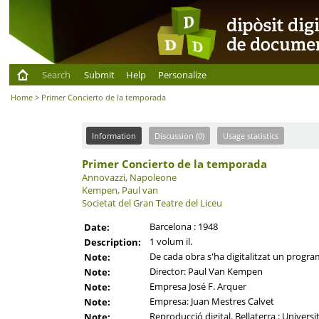
Search
Submit
Help
Personalize
Home
> Primer Concierto de la temporada
Information
Discussion (0)
Usage statistics
Primer Concierto de la temporada
Annovazzi, Napoleone
Kempen, Paul van
Societat del Gran Teatre del Liceu
Barcelona : 1948
Date:
1 volum il.
Description:
De cada obra s'ha digitalitzat un program
Note:
Director: Paul Van Kempen
Note:
Empresa José F. Arquer
Note:
Empresa: Juan Mestres Calvet
Note:
Reproducció digital. Bellaterra : Univers
Note: