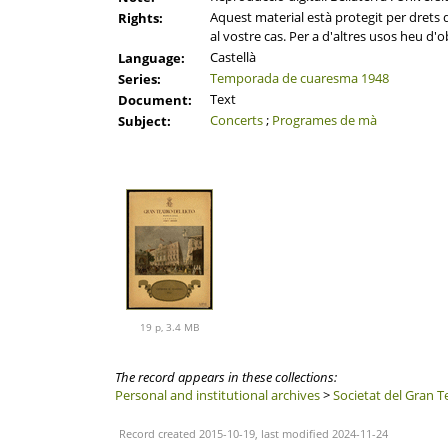
Aquest material està protegit per drets d'
Rights:
al vostre cas. Per a d'altres usos heu d'o
Castellà
Language:
Temporada de cuaresma 1948
Series:
Text
Document:
Concerts
;
Programes de mà
Subject:
19 p, 3.4 MB
The record appears in these collections:
Personal and institutional archives
>
Societat del Gran T
Record created 2015-10-19, last modified 2024-11-24