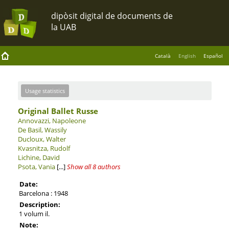
Català
English
Español
Usage statistics
Original Ballet Russe
Annovazzi, Napoleone
De Basil, Wassily
Ducloux, Walter
Kvasnitza, Rudolf
Lichine, David
Psota, Vania
[...]
Show all 8 authors
Date:
Barcelona : 1948
Description:
1 volum il.
Note: