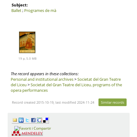
Subject:
Ballet
;
Programes de mà
19 p, 5.0 MB
The record appears in these collections:
Personal and institutional archives
>
Societat del Gran Teatre
del Liceu
>
Societat del Gran Teatre del Liceu, programs of the
opera performances
Record created 2015-10-19, last modified 2024-11-24
Similar records