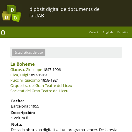
Català
English
Español
Estadísticas de uso
La Boheme
Giacosa, Giuseppe
1847-1906
Illica, Luigi
1857-1919
Puccini, Giacomo
1858-1924
Orquestra del Gran Teatre del Liceu
Societat del Gran Teatre del Liceu
Fecha:
Barcelona : 1955
Descripción:
1 volum il.
Nota:
De cada obra s'ha digitalitzat un programa sencer. De la resta