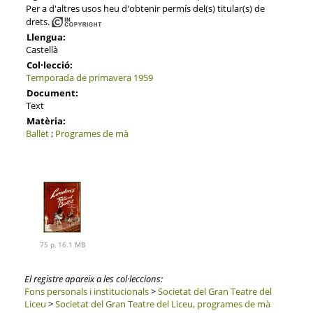
Per a d'altres usos heu d'obtenir permís del(s) titular(s) de
drets.
Llengua:
Castellà
Col·lecció:
Temporada de primavera 1959
Document:
Text
Matèria:
Ballet
;
Programes de mà
75 p, 16.1 MB
El registre apareix a les col·leccions:
Fons personals i institucionals
>
Societat del Gran Teatre del
Liceu
>
Societat del Gran Teatre del Liceu, programes de mà