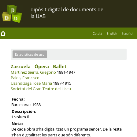
Català
English
Español
Estadísticas de uso
Zarzuela - Ópera - Ballet
Martínez Sierra, Gregorio
1881-1947
Palos, Francisco
Usandizaga, José María
1887-1915
Societat del Gran Teatre del Liceu
Fecha:
Barcelona : 1938
Descripción:
1 volum il.
Nota:
De cada obra s'ha digitalitzat un programa sencer. De la resta
s'han digitalitzat les parts que són diferents.