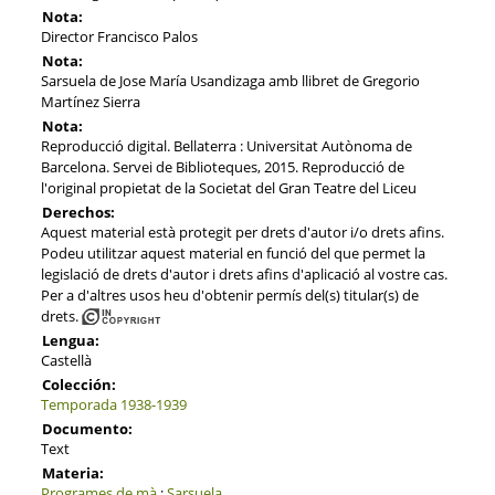
Nota:
Director Francisco Palos
Nota:
Sarsuela de Jose María Usandizaga amb llibret de Gregorio
Martínez Sierra
Nota:
Reproducció digital. Bellaterra : Universitat Autònoma de
Barcelona. Servei de Biblioteques, 2015. Reproducció de
l'original propietat de la Societat del Gran Teatre del Liceu
Derechos:
Aquest material està protegit per drets d'autor i/o drets afins.
Podeu utilitzar aquest material en funció del que permet la
legislació de drets d'autor i drets afins d'aplicació al vostre cas.
Per a d'altres usos heu d'obtenir permís del(s) titular(s) de
drets.
Lengua:
Castellà
Colección:
Temporada 1938-1939
Documento:
Text
Materia:
Programes de mà
;
Sarsuela