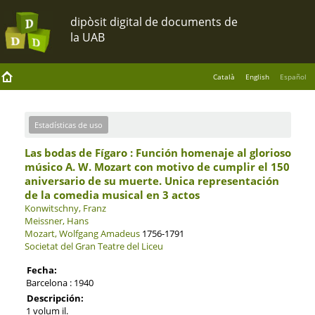
Català
English
Español
Estadísticas de uso
Las bodas de Fígaro : Función homenaje al glorioso
músico A. W. Mozart con motivo de cumplir el 150
aniversario de su muerte. Unica representación
de la comedia musical en 3 actos
Konwitschny, Franz
Meissner, Hans
Mozart, Wolfgang Amadeus
1756-1791
Societat del Gran Teatre del Liceu
Fecha:
Barcelona : 1940
Descripción:
1 volum il.