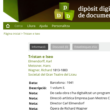
Cerca
Lliura
Ajuda
Personalitza
Pàgina inicial
> Tristan e Iseo
Informació:
Discussió (0)
Estadístiques d'ús
Tristan e Iseo
Elmendorff, Karl
Meissner, Hans
Wagner, Richard
1813-1883
Societat del Gran Teatre del Liceu
Barcelona : 1941
Data:
1 volum il.
Descripció:
De cada obra s'ha digitalitzat un programa 
Nota:
Direcció artística Empresa Juan Mestres C
Nota:
Director Carl Elmendorf
Nota:
Òpera de Richard Wagner
Nota: