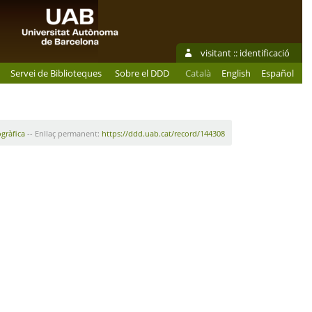
visitant ::
identificació
Servei de Biblioteques
Sobre el DDD
Català
English
Español
ogràfica
-- Enllaç permanent:
https://ddd.uab.cat/record/144308