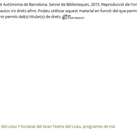
tat Autònoma de Barcelona. Servei de Biblioteques, 2015. Reproducció de l'ori
utor i/o drets afins. Podeu utilitzar aquest material en funció del que permet 
ir permís del(s) titular(s) de drets.
 del Liceu
>
Societat del Gran Teatre del Liceu, programes de mà