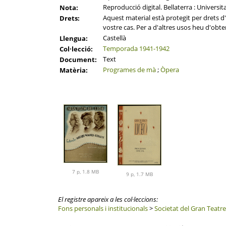
Reproducció digital. Bellaterra : Universi
Nota:
Aquest material està protegit per drets d'a
Drets:
vostre cas. Per a d'altres usos heu d'obten
Castellà
Llengua:
Temporada 1941-1942
Col·lecció:
Text
Document:
Programes de mà
;
Òpera
Matèria:
7 p, 1.8 MB
9 p, 1.7 MB
El registre apareix a les col·leccions:
Fons personals i institucionals
>
Societat del Gran Teatre