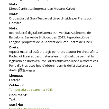
Nota:
Direcció artística Empresa Juan Mestres Calvet
Nota:
Orquestra del Gran Teatre del Liceu dirigida per Franz von
Hoesslin
Nota:
Reproducció digital. Bellaterra : Universitat Autònoma de
Barcelona. Servei de Biblioteques, 2015. Reproducció de
l'original propietat de la Societat del Gran Teatre del Liceu
Drets:
Aquest material està protegit per drets d'autor i/o drets afins.
Podeu utilitzar aquest material en funció del que permet la
legislació de drets d'autor i drets afins d'aplicació al vostre cas.
Per a d'altres usos heu d'obtenir permís del(s) titular(s) de
drets.
Llengua:
Castellà
Col·lecció:
Temporada de cuaresma 1943
Document:
Text
Matèria:
Concerts
;
Programes de mà