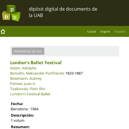
Català
English
Español
Estadísticas de uso
London's Ballet Festival
Adam, Adolphe
Borodin, Aleksander Porfirievitx
1833-1887
Bowmann, Aubrey
Pamias, Juan A.
Txaikovski, Piotr Ilitx
London's Festival Ballet
Fecha:
Barcelona : 1964
Descripción:
1 volum
Resumen: