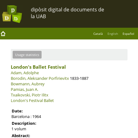
Català
English
Español
Usage statistics
London's Ballet Festival
Adam, Adolphe
Borodin, Aleksander Porfirievitx
1833-1887
Bowmann, Aubrey
Pamias, Juan A.
Txaikovski, Piotr Ilitx
London's Festival Ballet
Date:
Barcelona : 1964
Description:
1 volum
Abstract: