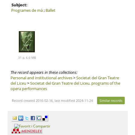
Subject:
Programes de mà
;
Ballet
31 p, 6.0 MB
The record appears in these collections:
Personal and institutional archives
>
Societat del Gran Teatre
del Liceu
>
Societat del Gran Teatre del Liceu, programs of the
opera performances
Record created 2016-02-16, last modified 2024-11-24
Similar records