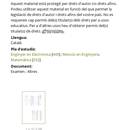
Aquest material està protegit per drets d'autor i/o drets afins.
Podeu utilitzar aquest material en funció del que permet la
legislació de drets d'autor i drets afins del vostre país. No es
requereix cap permís del(s) titular(s) dels drets per a usos
educatius. Per a d'altres usos heu d'obtenir permís del(s)
titular(s) de drets.
Llengua:
Català
Pla d'estudis:
Enginyer en Electrònica
[
445
] ;
Menció en Enginyeria
Matemàtica
[
532
]
Document:
Examen ; Altres
1 p, 57.5 KB