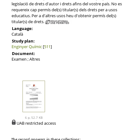
legislació de drets d'autor i drets afins del vostre país. No es
requereix cap permís del(s) titular(s) dels drets per a usos
educatius. Per a d'altres usos heu d'obtenir permís del(s)
titular(s) de drets.
Language:
Català
Study plan:
Enginyer Químic
[
511
]
Document:
Examen ; Altres
6 p, 52.7 KB
UAB restricted access
The record appears in these collections: