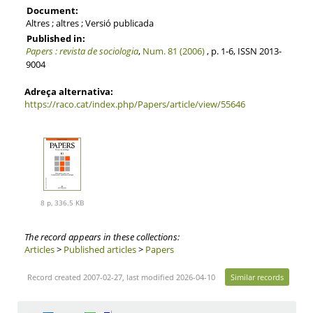
Document:
Altres ; altres ; Versió publicada
Published in:
Papers : revista de sociologia
,
Num. 81 (2006)
, p. 1-6, ISSN 2013-
9004
Adreça alternativa:
https://raco.cat/index.php/Papers/article/view/55646
8 p, 336.5 KB
The record appears in these collections:
Articles
>
Published articles
>
Papers
Record created 2007-02-27, last modified 2026-04-10
Similar records