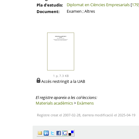
Diplomat en Ciències Empresarials
[
179
Pla d'estudis:
Examen ; Altres
Document:
1 p, 7.3 KB
Accés restringit a la UAB
El registre apareix a les col·leccions:
Materials acadèmics
>
Exàmens
Registre creat el 2007-02-28, darrera modificació el 2025-04-19