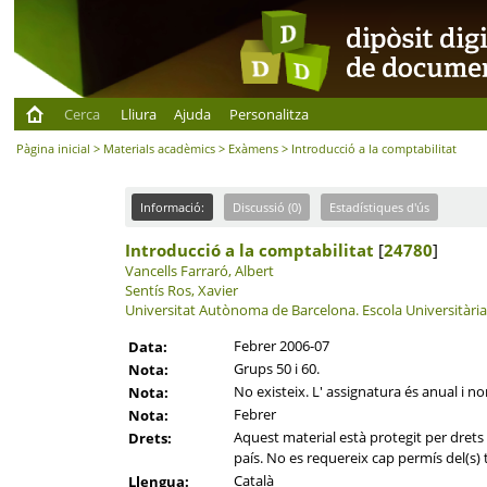
Cerca
Lliura
Ajuda
Personalitza
Pàgina inicial
>
Materials acadèmics
>
Exàmens
> Introducció a la comptabilitat
Informació:
Discussió (0)
Estadístiques d'ús
Introducció a la comptabilitat
[
24780
]
Vancells Farraró, Albert
Sentís Ros, Xavier
Universitat Autònoma de Barcelona.
Escola Universitàri
Febrer 2006-07
Data:
Grups 50 i 60.
Nota:
No existeix. L' assignatura és anual i n
Nota:
Febrer
Nota:
Aquest material està protegit per drets d
Drets:
país. No es requereix cap permís del(s) t
Català
Llengua: