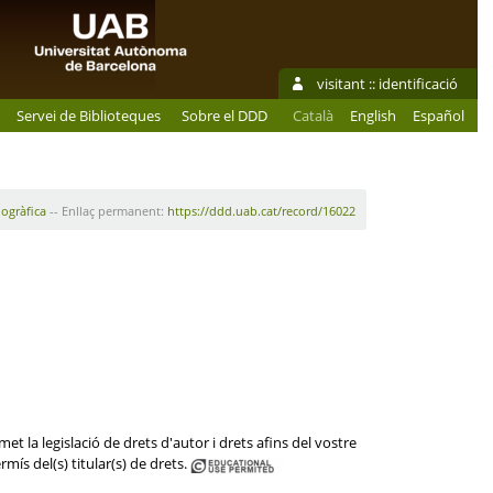
visitant ::
identificació
Servei de Biblioteques
Sobre el DDD
Català
English
Español
iogràfica
-- Enllaç permanent:
https://ddd.uab.cat/record/16022
et la legislació de drets d'autor i drets afins del vostre
mís del(s) titular(s) de drets.