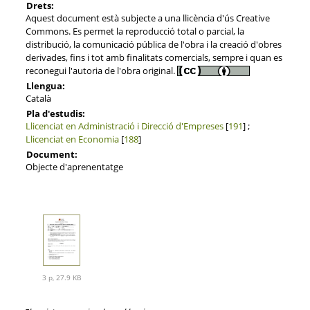
Drets:
Aquest document està subjecte a una llicència d'ús Creative
Commons. Es permet la reproducció total o parcial, la
distribució, la comunicació pública de l'obra i la creació d'obres
derivades, fins i tot amb finalitats comercials, sempre i quan es
reconegui l'autoria de l'obra original.
Llengua:
Català
Pla d'estudis:
Llicenciat en Administració i Direcció d'Empreses
[
191
] ;
Llicenciat en Economia
[
188
]
Document:
Objecte d'aprenentatge
3 p, 27.9 KB